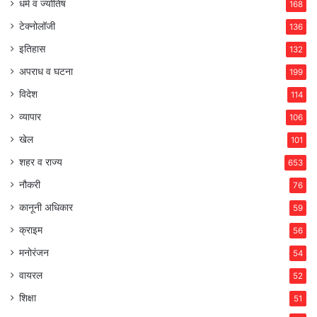
धर्म व ज्योतिष
168
टेक्नोलॉजी
136
इतिहास
132
अपराध व घटना
199
विदेश
114
व्यापार
106
खेल
101
शहर व राज्य
653
नौकरी
76
कानूनी अधिकार
59
क्राइम
56
मनोरंजन
54
वायरल
52
शिक्षा
51