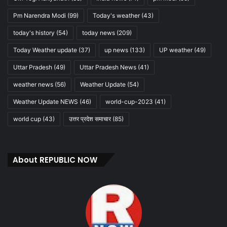
Pm Narendra Modi
(99)
Today's weather
(43)
today's history
(54)
today news
(209)
Today Weather update
(37)
up news
(133)
UP weather
(49)
Uttar Pradesh
(49)
Uttar Pradesh News
(41)
weather news
(56)
Weather Update
(54)
Weather Update NEWS
(46)
world-cup-2023
(41)
world cup
(43)
उत्तर प्रदेश समाचार
(85)
About REPUBLIC NOW