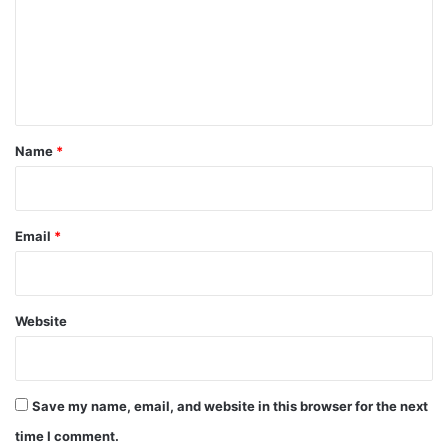
m
e
n
t
*
Name
*
Email
*
Website
Save my name, email, and website in this browser for the next
time I comment.