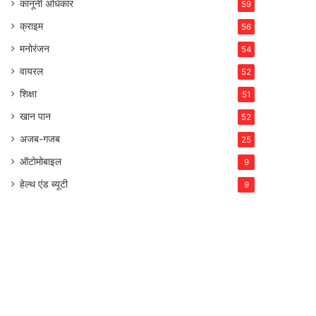
कानूनी अधिकार
59
क्राइम
56
मनोरंजन
54
वायरल
52
शिक्षा
51
खान पान
52
अजब-गजब
25
ऑटोमोबाइल
9
हेल्थ एंड ब्यूटी
9