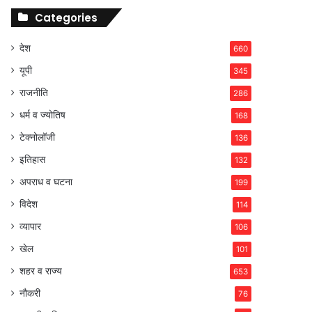
Categories
देश
660
यूपी
345
राजनीति
286
धर्म व ज्योतिष
168
टेक्नोलॉजी
136
इतिहास
132
अपराध व घटना
199
विदेश
114
व्यापार
106
खेल
101
शहर व राज्य
653
नौकरी
76