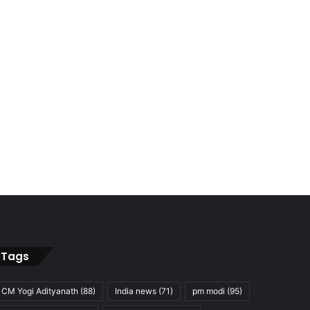
Tags
CM Yogi Adityanath
(88)
India news
(71)
pm modi
(95)