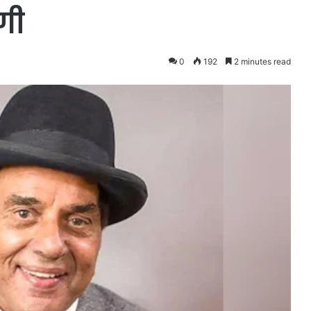
़गी
0
192
2 minutes read