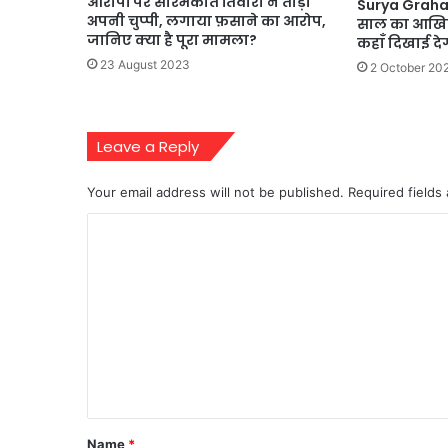
आरोपों पर सौरभकांत तिवारी ने तोड़ी
Surya Graha
अपनी चुप्पी, लगाया फ़साने का आरोप,
साल का आखिरी
जानिए क्या है पूरा मामला?
कहाँ दिखाई देग
23 August 2023
2 October 20
Leave a Reply
Your email address will not be published.
Required fields
C
o
m
m
e
n
t
*
Name
*