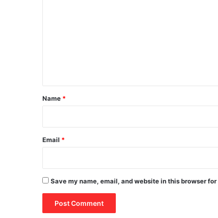
o
m
m
e
n
t
*
Name
*
Email
*
Save my name, email, and website in this browser for