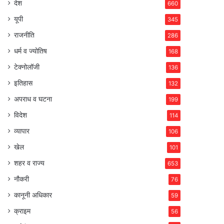
देश
660
यूपी
345
राजनीति
286
धर्म व ज्योतिष
168
टेक्नोलॉजी
136
इतिहास
132
अपराध व घटना
199
विदेश
114
व्यापार
106
खेल
101
शहर व राज्य
653
नौकरी
76
कानूनी अधिकार
59
क्राइम
56