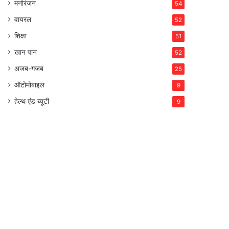
मनोरंजन
54
वायरल
52
शिक्षा
51
खान पान
52
अजब-गजब
25
ऑटोमोबाइल
9
हेल्थ एंड ब्यूटी
9