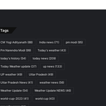
Tags
CM Yogi Adityanath
(88)
India news
(71)
pm modi
(95)
Pm Narendra Modi
(99)
Today's weather
(43)
today's history
(54)
today news
(209)
Today Weather update
(37)
up news
(133)
UP weather
(49)
Uttar Pradesh
(49)
Uttar Pradesh News
(41)
weather news
(56)
Weather Update
(54)
Weather Update NEWS
(46)
world-cup-2023
(41)
world cup
(43)