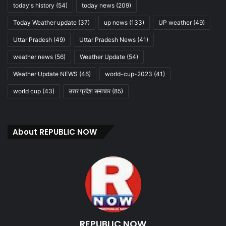
today's history
(54)
today news
(209)
Today Weather update
(37)
up news
(133)
UP weather
(49)
Uttar Pradesh
(49)
Uttar Pradesh News
(41)
weather news
(56)
Weather Update
(54)
Weather Update NEWS
(46)
world-cup-2023
(41)
world cup
(43)
उत्तर प्रदेश समाचार
(85)
About REPUBLIC NOW
REPUBLIC NOW