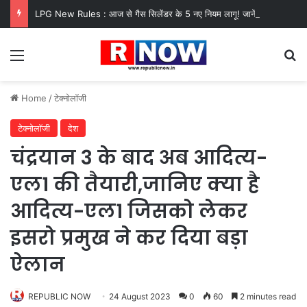
LPG New Rules : आज से गैस सिलेंडर के 5 नए नियम लागू! जानें किसका कटेगा कनेक्शन, कितने दिन बाद होगी बुकिंग?
Menu
Se
Home
/
टेक्नोलॉजी
टेक्नोलॉजी
देश
चंद्रयान 3 के बाद अब आदित्य-
एल1 की तैयारी,जानिए क्या है
आदित्य-एल1 जिसको लेकर
इसरो प्रमुख ने कर दिया बड़ा
ऐलान
REPUBLIC NOW
24 August 2023
0
60
2 minutes read