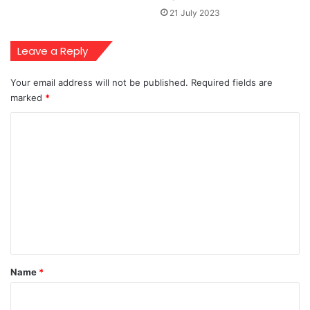
21 July 2023
Leave a Reply
Your email address will not be published.
Required fields are
marked
*
C
o
m
m
e
n
t
*
Name
*