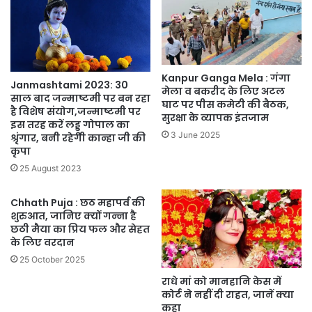
Kanpur Ganga Mela : गंगा
Janmashtami 2023: 30
मेला व बकरीद के लिए अटल
साल बाद जन्माष्टमी पर बन रहा
घाट पर पीस कमेटी की बैठक,
है विशेष संयोग,जन्माष्टमी पर
सुरक्षा के व्यापक इंतजाम
इस तरह करें लड्डू गोपाल का
3 June 2025
श्रृंगार, बनी रहेगी कान्हा जी की
कृपा
25 August 2023
Chhath Puja : छठ महापर्व की
शुरुआत, जानिए क्यों गन्ना है
छठी मैया का प्रिय फल और सेहत
के लिए वरदान
25 October 2025
राधे मां को मानहानि केस में
कोर्ट ने नहीं दी राहत, जानें क्या
कहा