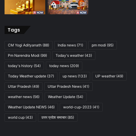
Tags
CM Yogi Adityanath
(88)
India news
(71)
pm modi
(95)
Pm Narendra Modi
(99)
Today's weather
(43)
today's history
(54)
today news
(209)
Today Weather update
(37)
up news
(133)
UP weather
(49)
Uttar Pradesh
(49)
Uttar Pradesh News
(41)
weather news
(56)
Weather Update
(54)
Weather Update NEWS
(46)
world-cup-2023
(41)
world cup
(43)
उत्तर प्रदेश समाचार
(85)