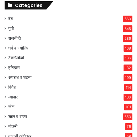
Categories
देश
660
यूपी
345
राजनीति
286
धर्म व ज्योतिष
168
टेक्नोलॉजी
136
इतिहास
132
अपराध व घटना
199
विदेश
114
व्यापार
106
खेल
101
शहर व राज्य
653
नौकरी
76
कानूनी अधिकार
59