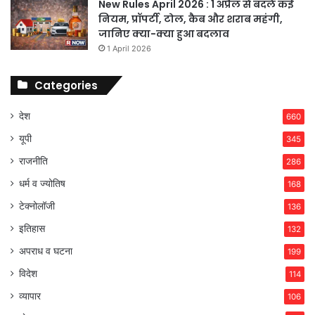
New Rules April 2026 : 1 अप्रैल से बदले कई
नियम, प्रॉपर्टी, टोल, कैब और शराब महंगी,
जानिए क्या-क्या हुआ बदलाव
1 April 2026
Categories
देश
660
यूपी
345
राजनीति
286
धर्म व ज्योतिष
168
टेक्नोलॉजी
136
इतिहास
132
अपराध व घटना
199
विदेश
114
व्यापार
106