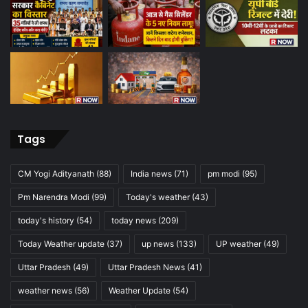
Tags
CM Yogi Adityanath
(88)
India news
(71)
pm modi
(95)
Pm Narendra Modi
(99)
Today's weather
(43)
today's history
(54)
today news
(209)
Today Weather update
(37)
up news
(133)
UP weather
(49)
Uttar Pradesh
(49)
Uttar Pradesh News
(41)
weather news
(56)
Weather Update
(54)