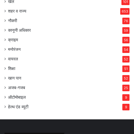
खेल
101
शहर व राज्य
653
नौकरी
76
कानूनी अधिकार
59
क्राइम
56
मनोरंजन
54
वायरल
52
शिक्षा
51
खान पान
52
अजब-गजब
25
ऑटोमोबाइल
9
हेल्थ एंड ब्यूटी
9