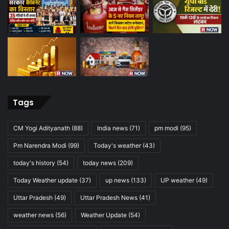
Tags
CM Yogi Adityanath
(88)
India news
(71)
pm modi
(95)
Pm Narendra Modi
(99)
Today's weather
(43)
today's history
(54)
today news
(209)
Today Weather update
(37)
up news
(133)
UP weather
(49)
Uttar Pradesh
(49)
Uttar Pradesh News
(41)
weather news
(56)
Weather Update
(54)