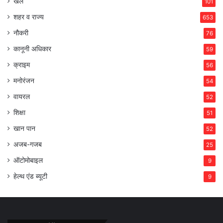
खेल
101
शहर व राज्य
653
नौकरी
76
कानूनी अधिकार
59
क्राइम
56
मनोरंजन
54
वायरल
52
शिक्षा
51
खान पान
52
अजब-गजब
25
ऑटोमोबाइल
9
हेल्थ एंड ब्यूटी
9