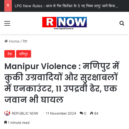
LPG New Rules : आज से गैस सिलेंडर के 5 नए नियम लागू! जानें किसका कटेगा कनेक्शन, कितने दिन बाद होगी बुकिंग?
Menu
Se
Home
/
देश
देश
मणिपुर
Manipur Violence : मणिपुर में
कुकी उग्रवादियों और सुरक्षाबलों
में एनकाउंटर, 11 उपद्रवी ढेर, एक
जवान भी घायल
REPUBLIC NOW
11 November 2024
0
84
1 minute read