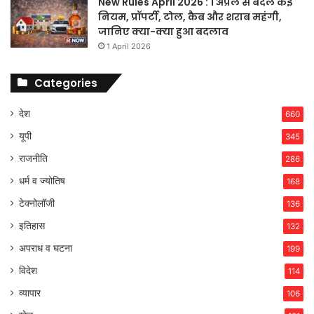
New Rules April 2026 : 1 अप्रैल से बदले कई
नियम, प्रॉपर्टी, टोल, कैब और शराब महंगी,
जानिए क्या-क्या हुआ बदलाव
1 April 2026
Categories
देश
660
यूपी
345
राजनीति
286
धर्म व ज्योतिष
168
टेक्नोलॉजी
136
इतिहास
132
अपराध व घटना
199
विदेश
114
व्यापार
106