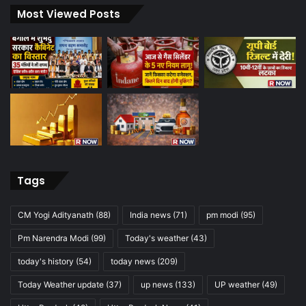
Most Viewed Posts
Tags
CM Yogi Adityanath
(88)
India news
(71)
pm modi
(95)
Pm Narendra Modi
(99)
Today's weather
(43)
today's history
(54)
today news
(209)
Today Weather update
(37)
up news
(133)
UP weather
(49)