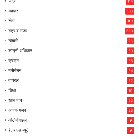
विदेश
114
व्यापार
106
खेल
101
शहर व राज्य
653
नौकरी
76
कानूनी अधिकार
59
क्राइम
56
मनोरंजन
54
वायरल
52
शिक्षा
51
खान पान
52
अजब-गजब
25
ऑटोमोबाइल
9
हेल्थ एंड ब्यूटी
9