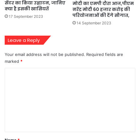
सेंटर का किया उद्घाटन, जानिए
मोदी का एमपी दौरा आज,पीएम
क्या है इसकी खासियतें
नरेंद्र मोदी 60 हजार करोड़ की
परियोजनाओं की देंगे सौगात,
17 September 2023
14 September 2023
Leave a Reply
Your email address will not be published.
Required fields are
marked
*
C
o
m
m
e
n
t
*
Name
*