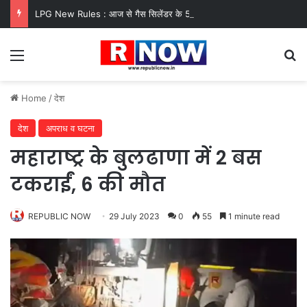
LPG New Rules : आज से गैस सिलेंडर के 5 नए नियम लागू! जानें किसका कटेगा कनेक्शन, कितने दिन बाद होगी बुकिंग?
Menu
Se
Home
/
देश
देश
अपराध व घटना
महाराष्ट्र के बुलढाणा में 2 बस
टकराईं, 6 की मौत
REPUBLIC NOW
29 July 2023
0
55
1 minute read