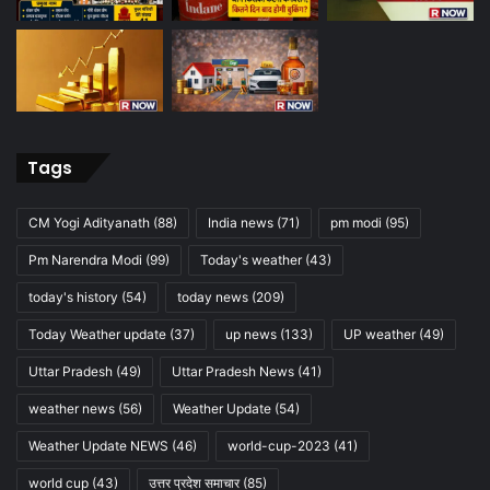
Tags
CM Yogi Adityanath
(88)
India news
(71)
pm modi
(95)
Pm Narendra Modi
(99)
Today's weather
(43)
today's history
(54)
today news
(209)
Today Weather update
(37)
up news
(133)
UP weather
(49)
Uttar Pradesh
(49)
Uttar Pradesh News
(41)
weather news
(56)
Weather Update
(54)
Weather Update NEWS
(46)
world-cup-2023
(41)
world cup
(43)
उत्तर प्रदेश समाचार
(85)