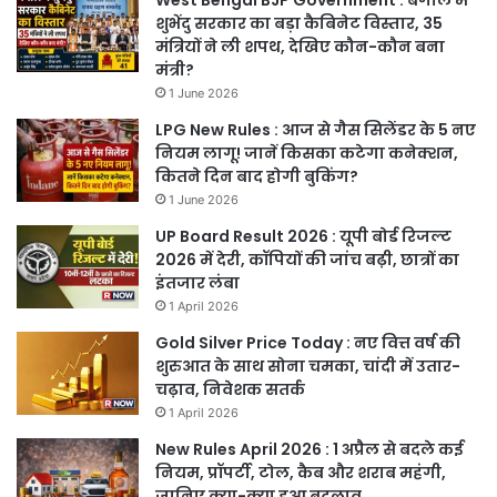
शुभेंदु सरकार का बड़ा कैबिनेट विस्तार, 35
मंत्रियों ने ली शपथ, देखिए कौन-कौन बना
मंत्री?
1 June 2026
LPG New Rules : आज से गैस सिलेंडर के 5 नए
नियम लागू! जानें किसका कटेगा कनेक्शन,
कितने दिन बाद होगी बुकिंग?
1 June 2026
UP Board Result 2026 : यूपी बोर्ड रिजल्ट
2026 में देरी, कॉपियों की जांच बढ़ी, छात्रों का
इंतजार लंबा
1 April 2026
Gold Silver Price Today : नए वित्त वर्ष की
शुरुआत के साथ सोना चमका, चांदी में उतार-
चढ़ाव, निवेशक सतर्क
1 April 2026
New Rules April 2026 : 1 अप्रैल से बदले कई
नियम, प्रॉपर्टी, टोल, कैब और शराब महंगी,
जानिए क्या-क्या हुआ बदलाव