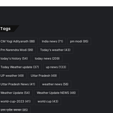
Tags
CM Yogi Adityanath
(88)
India news
(71)
pm modi
(95)
Pm Narendra Modi
(99)
Today's weather
(43)
today's history
(54)
today news
(209)
Today Weather update
(37)
up news
(133)
UP weather
(49)
Uttar Pradesh
(49)
Uttar Pradesh News
(41)
weather news
(56)
Weather Update
(54)
Weather Update NEWS
(46)
world-cup-2023
(41)
world cup
(43)
उत्तर प्रदेश समाचार
(85)