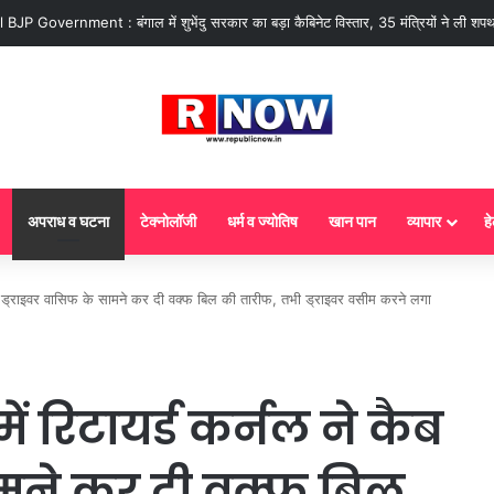
 : आज से गैस सिलेंडर के 5 नए नियम लागू! जानें किसका कटेगा कनेक्शन, कितने दिन बाद होग
अपराध व घटना
टेक्नोलॉजी
धर्म व ज्योतिष
खान पान
व्यापार
हे
ब ड्राइवर वासिफ के सामने कर दी वक्फ बिल की तारीफ, तभी ड्राइवर वसीम करने लगा
ं रिटायर्ड कर्नल ने कैब
ामने कर दी वक्फ बिल