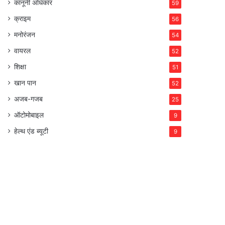
कानूनी अधिकार
59
क्राइम
56
मनोरंजन
54
वायरल
52
शिक्षा
51
खान पान
52
अजब-गजब
25
ऑटोमोबाइल
9
हेल्थ एंड ब्यूटी
9