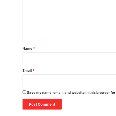
o
m
m
e
n
t
*
Name
*
Email
*
Save my name, email, and website in this browser for