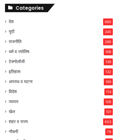
Categories
देश
660
यूपी
345
राजनीति
286
धर्म व ज्योतिष
168
टेक्नोलॉजी
136
इतिहास
132
अपराध व घटना
199
विदेश
114
व्यापार
106
खेल
101
शहर व राज्य
653
नौकरी
76