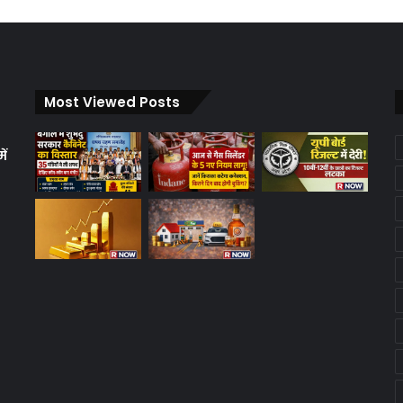
Most Viewed Posts
ें
क