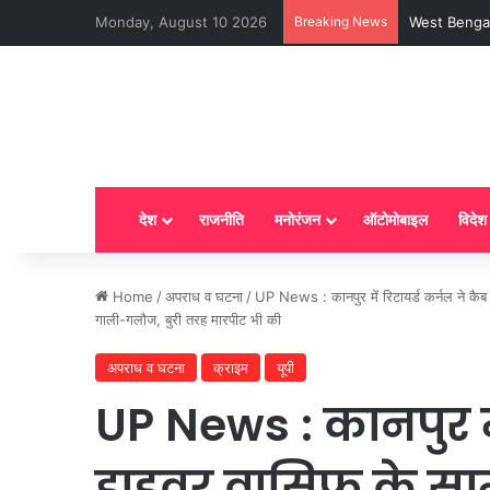
Monday, August 10 2026
Breaking News
LPG New Rules
देश
राजनीति
मनोरंजन
ऑटोमोबाइल
विदेश
Home
/
अपराध व घटना
/
UP News : कानपुर में रिटायर्ड कर्नल ने कै
गाली-गलौज, बुरी तरह मारपीट भी की
अपराध व घटना
क्राइम
यूपी
UP News : कानपुर मे
ड्राइवर वासिफ के स