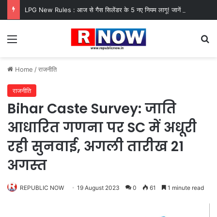
LPG New Rules : आज से गैस सिलेंडर के 5 नए नियम लागू! जानें किसका कटेगा कनेक्शन, कितने दिन बाद होगी बुकिंग?
Menu
Se
Home
/
राजनीति
राजनीति
Bihar Caste Survey: जाति
आधारित गणना पर SC में अधूरी
रही सुनवाई, अगली तारीख 21
अगस्‍त
REPUBLIC NOW
19 August 2023
0
61
1 minute read