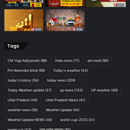
Tags
CM Yogi Adityanath
(88)
India news
(71)
pm modi
(95)
Pm Narendra Modi
(99)
Today's weather
(43)
today's history
(54)
today news
(209)
Today Weather update
(37)
up news
(133)
UP weather
(49)
Uttar Pradesh
(49)
Uttar Pradesh News
(41)
weather news
(56)
Weather Update
(54)
Weather Update NEWS
(46)
world-cup-2023
(41)
world cup
(43)
उत्तर प्रदेश समाचार
(85)