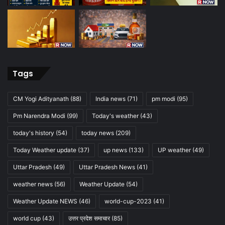
Tags
CM Yogi Adityanath
(88)
India news
(71)
pm modi
(95)
Pm Narendra Modi
(99)
Today's weather
(43)
today's history
(54)
today news
(209)
Today Weather update
(37)
up news
(133)
UP weather
(49)
Uttar Pradesh
(49)
Uttar Pradesh News
(41)
weather news
(56)
Weather Update
(54)
Weather Update NEWS
(46)
world-cup-2023
(41)
world cup
(43)
उत्तर प्रदेश समाचार
(85)