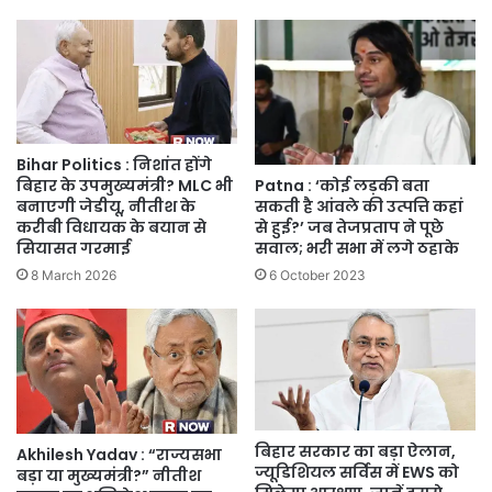
Bihar Politics : निशांत होंगे
Patna : ‘कोई लड़की बता
बिहार के उपमुख्यमंत्री? MLC भी
सकती है आंवले की उत्पत्ति कहां
बनाएगी जेडीयू, नीतीश के
से हुई?’ जब तेजप्रताप ने पूछे
करीबी विधायक के बयान से
सवाल; भरी सभा में लगे ठहाके
सियासत गरमाई
6 October 2023
8 March 2026
बिहार सरकार का बड़ा ऐलान,
Akhilesh Yadav : “राज्यसभा
ज्यूडिशियल सर्विस में EWS को
बड़ा या मुख्यमंत्री?” नीतीश