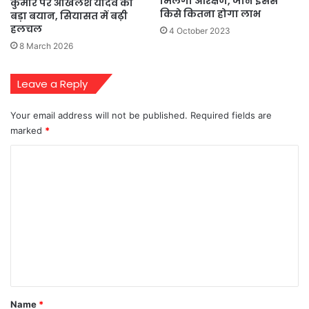
मिलेगा आरक्षण, जानें इससे
कुमार पर अखिलेश यादव का
किसे कितना होगा लाभ
बड़ा बयान, सियासत में बढ़ी
हलचल
4 October 2023
8 March 2026
Leave a Reply
Your email address will not be published.
Required fields are
marked
*
C
o
m
m
e
n
t
*
Name
*