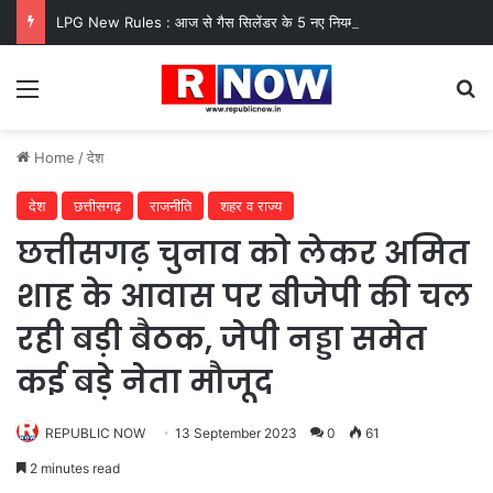
LPG New Rules : आज से गैस सिलेंडर के 5 नए नियम लागू! जानें किसका कटेगा कनेक्शन, कितने दिन बाद होगी बुकिंग?
Menu
Se
Home
/
देश
देश
छत्तीसगढ़
राजनीति
शहर व राज्य
छत्तीसगढ़ चुनाव को लेकर अमित
शाह के आवास पर बीजेपी की चल
रही बड़ी बैठक, जेपी नड्डा समेत
कई बड़े नेता मौजूद
REPUBLIC NOW
13 September 2023
0
61
2 minutes read