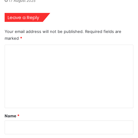
17 August 2025
Leave a Reply
Your email address will not be published.
Required fields are
marked
*
C
o
m
m
e
n
t
*
Name
*