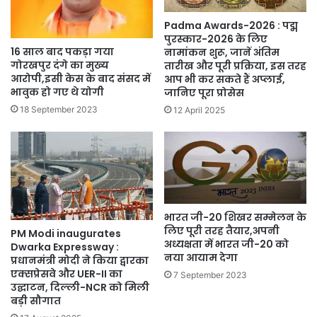
Padma Awards-2026 : पद्म
पुरस्कार-2026 के लिए
16 साल बाद पकड़ा गया
नामांकन शुरू, जानें अंतिम
गोरखपुर दंगे का मुख्य
तारीख और पूरी प्रक्रिया, इस तरह
आरोपी,इसी केस के बाद संसद में
आप भी कर सकते हैं अप्लाई,
भावुक हो गए थे योगी
जानिए पूरा प्रोसेस
18 September 2023
12 April 2025
भारत जी-20 शिखर सम्मेलन के
लिए पूरी तरह तैयार,अपनी
PM Modi inaugurates
अध्यक्षता में भारत जी-20 को
Dwarka Expressway :
नया आयाम देगा
प्रधानमंत्री मोदी ने किया द्वारका
एक्सप्रेसवे और UER-II का
7 September 2023
उद्घाटन, दिल्ली-NCR को मिली
बड़ी सौगात