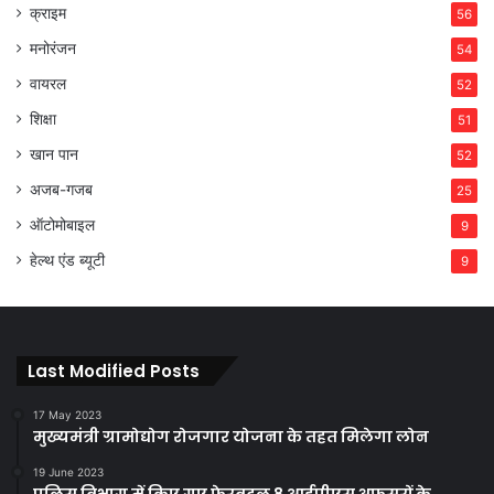
क्राइम
56
मनोरंजन
54
वायरल
52
शिक्षा
51
खान पान
52
अजब-गजब
25
ऑटोमोबाइल
9
हेल्थ एंड ब्यूटी
9
Last Modified Posts
17 May 2023
मुख्यमंत्री ग्रामोद्योग रोजगार योजना के तहत मिलेगा लोन
19 June 2023
पुलिस विभाग में किए गए फेरबदल 8 आईपीएस अफसरों के