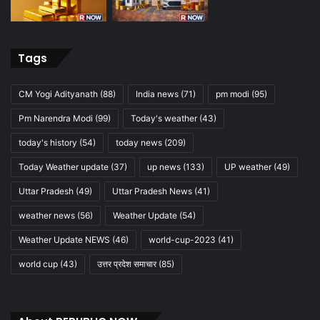
Tags
CM Yogi Adityanath
(88)
India news
(71)
pm modi
(95)
Pm Narendra Modi
(99)
Today's weather
(43)
today's history
(54)
today news
(209)
Today Weather update
(37)
up news
(133)
UP weather
(49)
Uttar Pradesh
(49)
Uttar Pradesh News
(41)
weather news
(56)
Weather Update
(54)
Weather Update NEWS
(46)
world-cup-2023
(41)
world cup
(43)
उत्तर प्रदेश समाचार
(85)