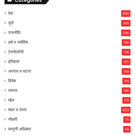
Categories
देश
660
यूपी
345
राजनीति
286
धर्म व ज्योतिष
168
टेक्नोलॉजी
136
इतिहास
132
अपराध व घटना
199
विदेश
114
व्यापार
106
खेल
101
शहर व राज्य
653
नौकरी
76
कानूनी अधिकार
59