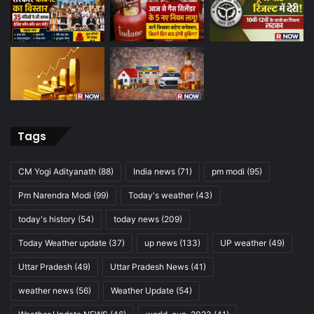
Tags
CM Yogi Adityanath
(88)
India news
(71)
pm modi
(95)
Pm Narendra Modi
(99)
Today's weather
(43)
today's history
(54)
today news
(209)
Today Weather update
(37)
up news
(133)
UP weather
(49)
Uttar Pradesh
(49)
Uttar Pradesh News
(41)
weather news
(56)
Weather Update
(54)