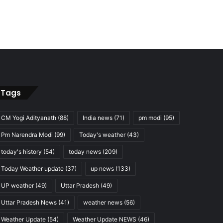
Tags
CM Yogi Adityanath
(88)
India news
(71)
pm modi
(95)
Pm Narendra Modi
(99)
Today's weather
(43)
today's history
(54)
today news
(209)
Today Weather update
(37)
up news
(133)
UP weather
(49)
Uttar Pradesh
(49)
Uttar Pradesh News
(41)
weather news
(56)
Weather Update
(54)
Weather Update NEWS
(46)