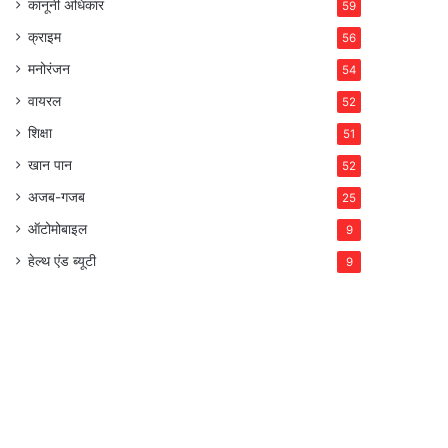
कानूनी अधिकार
59
क्राइम
56
मनोरंजन
54
वायरल
52
शिक्षा
51
खान पान
52
अजब-गजब
25
ऑटोमोबाइल
9
हेल्थ एंड ब्यूटी
9