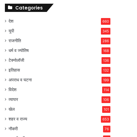
Categories
देश
660
यूपी
345
राजनीति
286
धर्म व ज्योतिष
168
टेक्नोलॉजी
136
इतिहास
132
अपराध व घटना
199
विदेश
114
व्यापार
106
खेल
101
शहर व राज्य
653
नौकरी
76