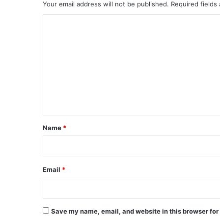
Your email address will not be published.
Required fields
C
o
m
m
e
n
t
*
Name
*
Email
*
Save my name, email, and website in this browser for