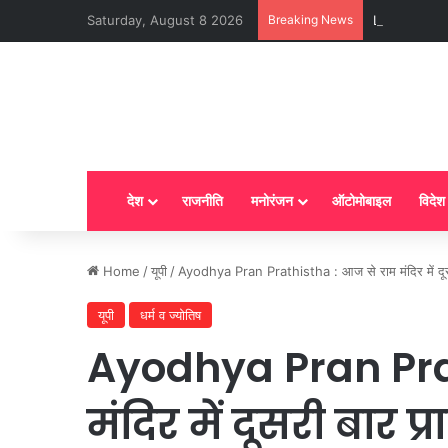
Saturday, August 8 2026
Breaking News
LPG New Rules
देश
राजनीति
मनोरंजन
ऑटोमोबाइल
विदेश
Home
/
यूपी
/
Ayodhya Pran Prathistha : आज से राम मंदिर में दूसरी 
यूपी
धर्म व ज्योतिष
Ayodhya Pran Pra
मंदिर में दूसरी बार प्र