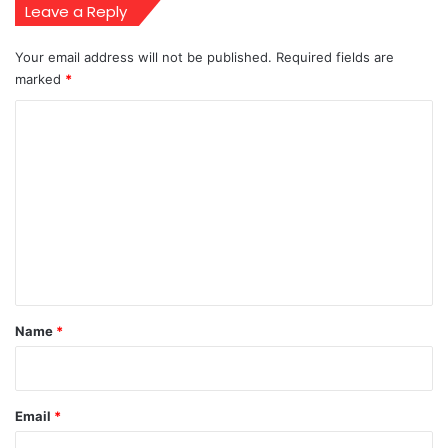
Leave a Reply
Your email address will not be published.
Required fields are
marked
*
C
o
m
m
e
n
t
*
Name
*
Email
*