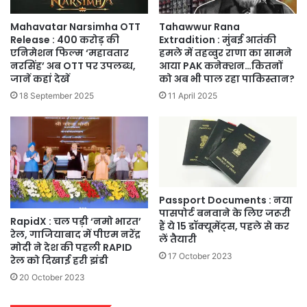
Mahavatar Narsimha OTT
Tahawwur Rana
Release : 400 करोड़ की
Extradition : मुंबई आतंकी
एनिमेशन फिल्म ‘महावतार
हमले में तहव्वुर राणा का सामने
नरसिंह’ अब OTT पर उपलब्ध,
आया PAK कनेक्शन…कितनों
जानें कहां देखें
को अब भी पाल रहा पाकिस्तान?
18 September 2025
11 April 2025
Passport Documents : नया
पासपोर्ट बनवाने के लिए जरूरी
RapidX : चल पड़ी ‘नमो भारत’
हैं ये 15 डॉक्यूमेंट्स, पहले से कर
रेल, गाजियाबाद में पीएम नरेंद्र
लें तैयारी
मोदी ने देश की पहली RAPID
17 October 2023
रेल को दिखाई हरी झंडी
20 October 2023