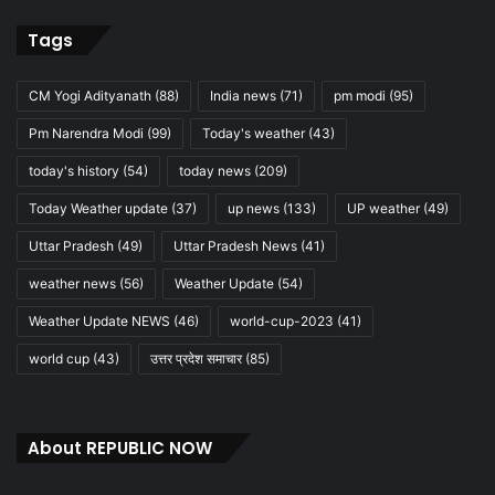
Tags
CM Yogi Adityanath
(88)
India news
(71)
pm modi
(95)
Pm Narendra Modi
(99)
Today's weather
(43)
today's history
(54)
today news
(209)
Today Weather update
(37)
up news
(133)
UP weather
(49)
Uttar Pradesh
(49)
Uttar Pradesh News
(41)
weather news
(56)
Weather Update
(54)
Weather Update NEWS
(46)
world-cup-2023
(41)
world cup
(43)
उत्तर प्रदेश समाचार
(85)
About REPUBLIC NOW