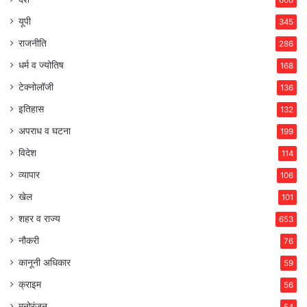
यूपी
345
राजनीति
286
धर्म व ज्योतिष
168
टेक्नोलॉजी
136
इतिहास
132
अपराध व घटना
199
विदेश
114
व्यापार
106
खेल
101
शहर व राज्य
653
नौकरी
76
कानूनी अधिकार
59
क्राइम
56
मनोरंजन
54