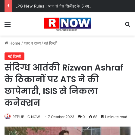
LPG New Rules : आज से गैस सिलेंडर के 5 नए नियम लागू! जानें किसका कटेगा कनेक्शन, कितने दिन बाद होगी बुकिंग?
Menu
Se
Home
/
शहर व राज्य
/
नई दिल्ली
नई दिल्ली
संदिग्ध आतंकी Rizwan Ashraf
के ठिकानों पर ATS ने की
छापेमारी, ISIS से निकला
कनेक्शन
REPUBLIC NOW
7 October 2023
0
68
1 minute read