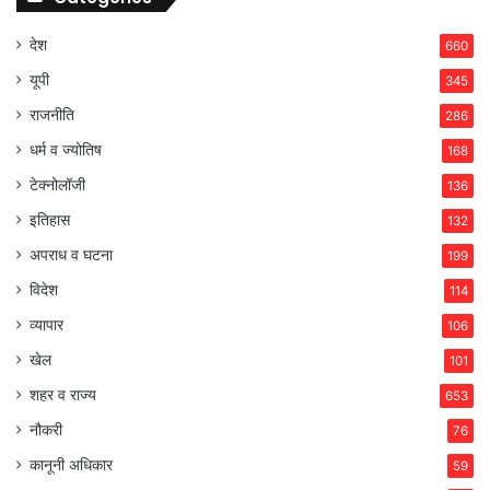
देश
660
यूपी
345
राजनीति
286
धर्म व ज्योतिष
168
टेक्नोलॉजी
136
इतिहास
132
अपराध व घटना
199
विदेश
114
व्यापार
106
खेल
101
शहर व राज्य
653
नौकरी
76
कानूनी अधिकार
59