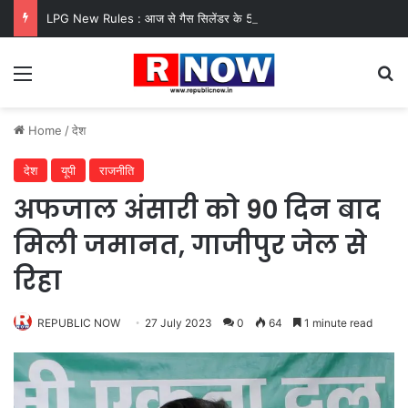
LPG New Rules : आज से गैस सिलेंडर के 5 नए नियम लागू! जानें किसका कटेगा कनेक्शन, कितने दिन बाद होगी बुकिंग?
Menu
Se
Home
/
देश
देश
यूपी
राजनीति
अफजाल अंसारी को 90 दिन बाद
मिली जमानत, गाजीपुर जेल से
रिहा
REPUBLIC NOW
27 July 2023
0
64
1 minute read