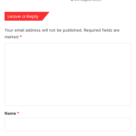
Leave a Reply
Your email address will not be published.
Required fields are
marked
*
C
o
m
m
e
n
t
*
Name
*