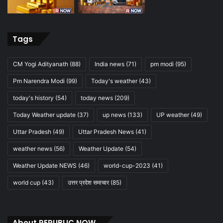
Tags
CM Yogi Adityanath
(88)
India news
(71)
pm modi
(95)
Pm Narendra Modi
(99)
Today's weather
(43)
today's history
(54)
today news
(209)
Today Weather update
(37)
up news
(133)
UP weather
(49)
Uttar Pradesh
(49)
Uttar Pradesh News
(41)
weather news
(56)
Weather Update
(54)
Weather Update NEWS
(46)
world-cup-2023
(41)
world cup
(43)
उत्तर प्रदेश समाचार
(85)
About REPUBLIC NOW