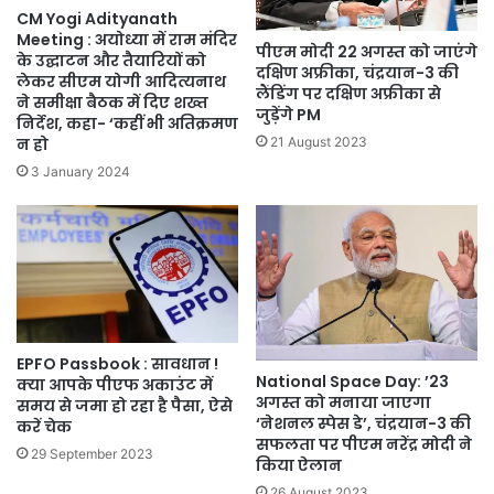
CM Yogi Adityanath
Meeting : अयोध्या में राम मंदिर
पीएम मोदी 22 अगस्त को जाएंगे
के उद्घाटन और तैयारियों को
दक्षिण अफ्रीका, चंद्रयान-3 की
लेकर सीएम योगी आदित्यनाथ
लैंडिंग पर दक्षिण अफ्रीका से
ने समीक्षा बैठक में दिए शख्त
जुड़ेंगे PM
निर्देश, कहा- ‘कहीं भी अतिक्रमण
न हो
21 August 2023
3 January 2024
EPFO Passbook : सावधान !
National Space Day: ’23
क्या आपके पीएफ अकाउंट में
अगस्त को मनाया जाएगा
समय से जमा हो रहा है पैसा, ऐसे
‘नेशनल स्पेस डे’, चंद्रयान-3 की
करें चेक
सफलता पर पीएम नरेंद्र मोदी ने
29 September 2023
किया ऐलान
26 August 2023