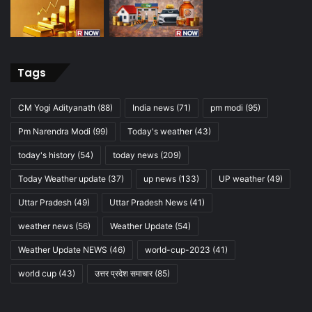
Tags
CM Yogi Adityanath
(88)
India news
(71)
pm modi
(95)
Pm Narendra Modi
(99)
Today's weather
(43)
today's history
(54)
today news
(209)
Today Weather update
(37)
up news
(133)
UP weather
(49)
Uttar Pradesh
(49)
Uttar Pradesh News
(41)
weather news
(56)
Weather Update
(54)
Weather Update NEWS
(46)
world-cup-2023
(41)
world cup
(43)
उत्तर प्रदेश समाचार
(85)