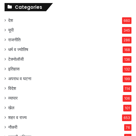
Categories
देश
660
यूपी
345
राजनीति
286
धर्म व ज्योतिष
168
टेक्नोलॉजी
136
इतिहास
132
अपराध व घटना
199
विदेश
114
व्यापार
106
खेल
101
शहर व राज्य
653
नौकरी
76