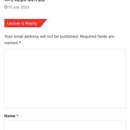
15 July 2023
Leave a Reply
Your email address will not be published.
Required fields are
marked
*
C
o
m
m
e
n
t
*
Name
*