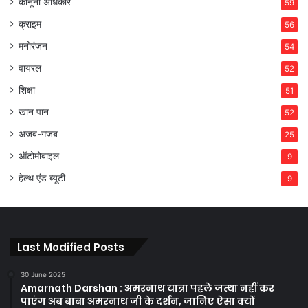
कानूनी अधिकार
59
क्राइम
56
मनोरंजन
54
वायरल
52
शिक्षा
51
खान पान
52
अजब-गजब
25
ऑटोमोबाइल
9
हेल्थ एंड ब्यूटी
9
Last Modified Posts
30 June 2025
Amarnath Darshan : अमरनाथ यात्रा पहले जत्था नहीं कर
पाएंग अब बाबा अमरनाथ जी के दर्शन, जानिए ऐसा क्यों