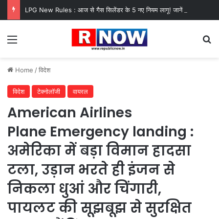
LPG New Rules : आज से गैस सिलेंडर के 5 नए नियम लागू! जानें किसका कटेगा कनेक्शन, कितने दिन बाद होगी बुकिंग?
Menu
Se
Home
/
विदेश
विदेश
टेक्नोलॉजी
वायरल
American Airlines
Plane Emergency landing :
अमेरिका में बड़ा विमान हादसा
टला, उड़ान भरते ही इंजन से
निकला धुआं और चिंगारी,
पायलट की सूझबूझ से सुरक्षित