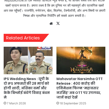
Republicnow.in एक स्वतंत्र डिजिटल न्यूज़ चैनल है, जो आपको सबसे तेज और सटीक
खबरें प्रदान करता है। हमारा लक्ष्य है कि हम दुनिया भर की महत्वपूर्ण और प्रासंगिक खबरें
आप तक पहुँचाएँ। राजनीति, मनोरंजन, खेल, बिज़नेस, टेक्नोलॉजी, और अन्य विषयों पर हमारी
निष्पक्ष और प्रमाणिक रिपोर्टिंग हमें सबसे अलग बनाती है।
Website
X
Related Articles
IPS Wedding News : यूपी के
Mahavatar Narsimha OTT
दो IPS अफसरों की 28 मार्च को
Release : 400 करोड़ की
होगी शादी, अंशिका वर्मा और
एनिमेशन फिल्म ‘महावतार
केके बिश्नोई बंधेंगे विवाह बंधन
नरसिंह’ अब OTT पर उपलब्ध,
मे
जानें कहां देखें
7 March 2026
18 September 2025