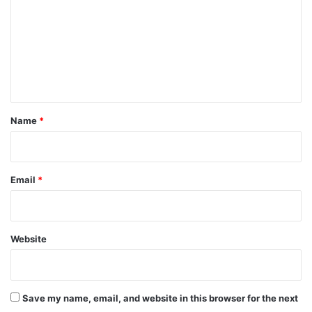
m
m
e
n
t
*
Name
*
Email
*
Website
Save my name, email, and website in this browser for the next