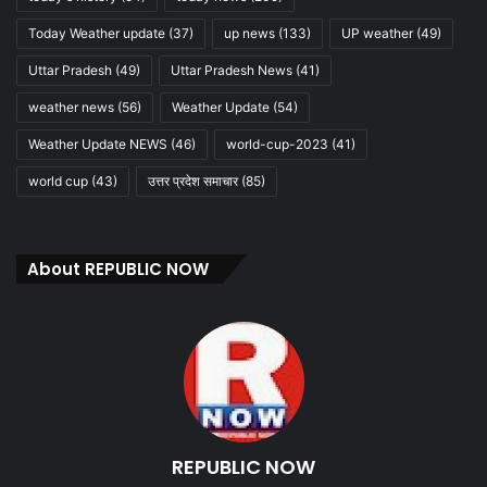
Today Weather update
(37)
up news
(133)
UP weather
(49)
Uttar Pradesh
(49)
Uttar Pradesh News
(41)
weather news
(56)
Weather Update
(54)
Weather Update NEWS
(46)
world-cup-2023
(41)
world cup
(43)
उत्तर प्रदेश समाचार
(85)
About REPUBLIC NOW
REPUBLIC NOW