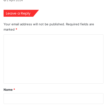
2 April 2024
Leave a Reply
Your email address will not be published.
Required fields are
marked
*
C
o
m
m
e
n
t
*
Name
*