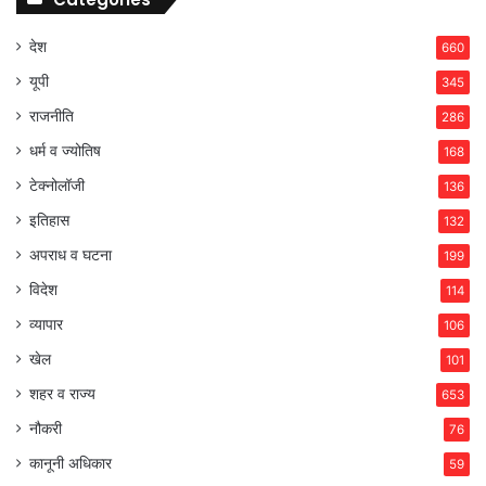
देश
660
यूपी
345
राजनीति
286
धर्म व ज्योतिष
168
टेक्नोलॉजी
136
इतिहास
132
अपराध व घटना
199
विदेश
114
व्यापार
106
खेल
101
शहर व राज्य
653
नौकरी
76
कानूनी अधिकार
59