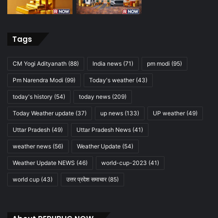
Tags
CM Yogi Adityanath
(88)
India news
(71)
pm modi
(95)
Pm Narendra Modi
(99)
Today's weather
(43)
today's history
(54)
today news
(209)
Today Weather update
(37)
up news
(133)
UP weather
(49)
Uttar Pradesh
(49)
Uttar Pradesh News
(41)
weather news
(56)
Weather Update
(54)
Weather Update NEWS
(46)
world-cup-2023
(41)
world cup
(43)
उत्तर प्रदेश समाचार
(85)