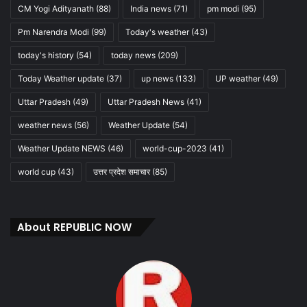
CM Yogi Adityanath
(88)
India news
(71)
pm modi
(95)
Pm Narendra Modi
(99)
Today's weather
(43)
today's history
(54)
today news
(209)
Today Weather update
(37)
up news
(133)
UP weather
(49)
Uttar Pradesh
(49)
Uttar Pradesh News
(41)
weather news
(56)
Weather Update
(54)
Weather Update NEWS
(46)
world-cup-2023
(41)
world cup
(43)
उत्तर प्रदेश समाचार
(85)
About REPUBLIC NOW