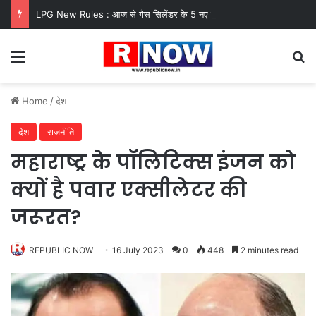
LPG New Rules : आज से गैस सिलेंडर के 5 नए नियम लागू! जानें किसका कटेगा कनेक्शन, कितने दिन बाद होगी बुकिंग?
Menu
Se
Home
/
देश
देश
राजनीति
महाराष्ट्र के पॉलिटिक्स इंजन को
क्यों है पवार एक्सीलेटर की
जरूरत?
REPUBLIC NOW
16 July 2023
0
448
2 minutes read