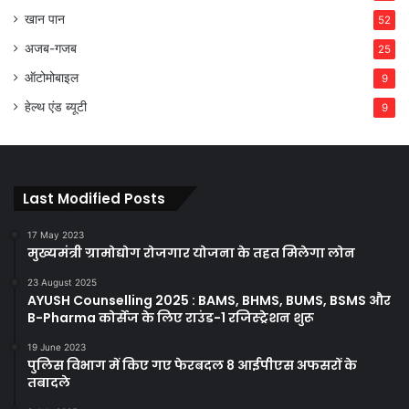
खान पान
52
अजब-गजब
25
ऑटोमोबाइल
9
हेल्थ एंड ब्यूटी
9
Last Modified Posts
17 May 2023
मुख्यमंत्री ग्रामोद्योग रोजगार योजना के तहत मिलेगा लोन
23 August 2025
AYUSH Counselling 2025 : BAMS, BHMS, BUMS, BSMS और
B-Pharma कोर्सेज के लिए राउंड-1 रजिस्ट्रेशन शुरू
19 June 2023
पुलिस विभाग में किए गए फेरबदल 8 आईपीएस अफसरों के
तबादले