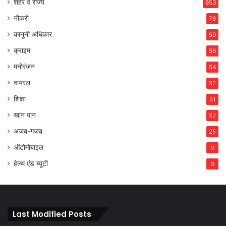
शहर व राज्य
653
नौकरी
76
कानूनी अधिकार
59
क्राइम
56
मनोरंजन
54
वायरल
52
शिक्षा
51
खान पान
52
अजब-गजब
25
ऑटोमोबाइल
9
हेल्थ एंड ब्यूटी
9
Last Modified Posts