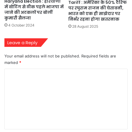
Haryana Election : हरियाणा
Tariff : अमेरिका के 50% टैरिफ
में वोटिंग से ठीक पहले भाजपा में
पर रघुराम राजन की चेतावनी,
जाने की अटकलों पर बोलीं
भारत को एक ही साझेदार पर
कुमारी सैलजा
निर्भर रहना होगा खतरनाक
4 October 2024
28 August 2025
Leave a Reply
Your email address will not be published.
Required fields are
marked
*
C
o
m
m
e
n
t