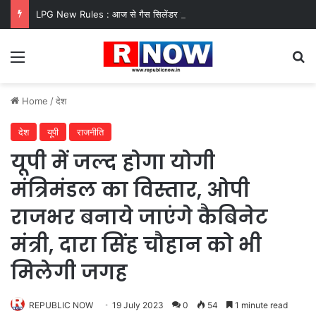
LPG New Rules : आज से गैस सिलेंडर के 5 नए नियम लागू! जानें किसका कटेगा कनेक्शन, कितने दिन बाद होगी बुकिंग?
Menu
Se
Home
/
देश
देश
यूपी
राजनीति
यूपी में जल्द होगा योगी
मंत्रिमंडल का विस्तार, ओपी
राजभर बनाये जाएंगे कैबिनेट
मंत्री, दारा सिंह चौहान को भी
मिलेगी जगह
REPUBLIC NOW
19 July 2023
0
54
1 minute read