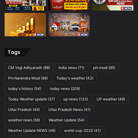
Tags
CM Yogi Adityanath
(88)
India news
(71)
pm modi
(95)
Pm Narendra Modi
(99)
Today's weather
(43)
today's history
(54)
today news
(209)
Today Weather update
(37)
up news
(133)
UP weather
(49)
Uttar Pradesh
(49)
Uttar Pradesh News
(41)
weather news
(56)
Weather Update
(54)
Weather Update NEWS
(46)
world-cup-2023
(41)