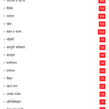
अपराध व घटना
199
विदेश
114
व्यापार
106
खेल
101
शहर व राज्य
653
नौकरी
76
कानूनी अधिकार
59
क्राइम
56
मनोरंजन
54
वायरल
52
शिक्षा
51
खान पान
52
अजब-गजब
25
ऑटोमोबाइल
9