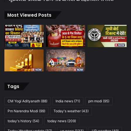
Most Viewed Posts
Tags
CM Yogi Adityanath
(88)
India news
(71)
pm modi
(95)
Pm Narendra Modi
(99)
Today's weather
(43)
today's history
(54)
today news
(209)
Today Weather update
(37)
up news
(133)
UP weather
(49)