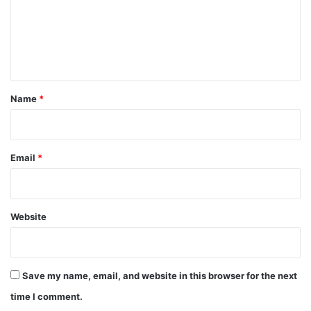
m
e
n
t
*
Name
*
Email
*
Website
Save my name, email, and website in this browser for the next
time I comment.