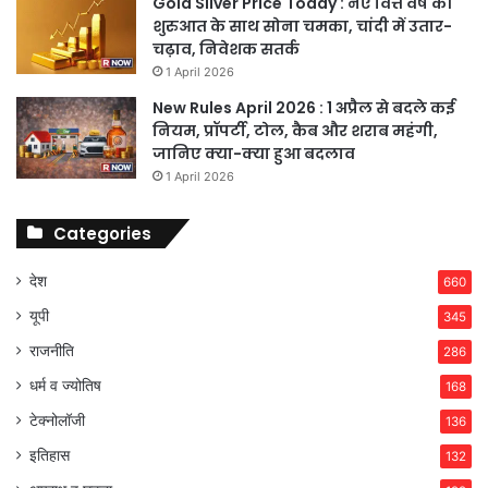
Gold Silver Price Today : नए वित्त वर्ष की
शुरुआत के साथ सोना चमका, चांदी में उतार-
चढ़ाव, निवेशक सतर्क
1 April 2026
New Rules April 2026 : 1 अप्रैल से बदले कई
नियम, प्रॉपर्टी, टोल, कैब और शराब महंगी,
जानिए क्या-क्या हुआ बदलाव
1 April 2026
Categories
देश
660
यूपी
345
राजनीति
286
धर्म व ज्योतिष
168
टेक्नोलॉजी
136
इतिहास
132