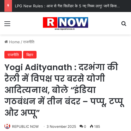
LPG New Rules : आज से गैस सिलेंडर के 5 नए नियम लागू! जानें किसका कटेगा कनेक्शन, कितने दिन बाद होगी बुकिंग?
Menu
Se
Home
/
राजनीति
राजनीति
बिहार
Yogi Adityanath : दरभंगा की
रैली में विपक्ष पर बरसे योगी
आदित्यनाथ, बोले “इंडिया
गठबंधन में तीन बंदर – पप्पू, टप्पू
और अप्पू”
REPUBLIC NOW
3 November 2025
0
185