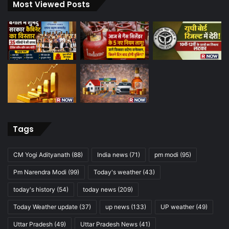
Most Viewed Posts
Tags
CM Yogi Adityanath
(88)
India news
(71)
pm modi
(95)
Pm Narendra Modi
(99)
Today's weather
(43)
today's history
(54)
today news
(209)
Today Weather update
(37)
up news
(133)
UP weather
(49)
Uttar Pradesh
(49)
Uttar Pradesh News
(41)