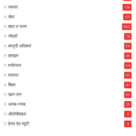
व्यापार
106
खेल
101
शहर व राज्य
653
नौकरी
76
कानूनी अधिकार
59
क्राइम
56
मनोरंजन
54
वायरल
52
शिक्षा
51
खान पान
52
अजब-गजब
25
ऑटोमोबाइल
9
हेल्थ एंड ब्यूटी
9