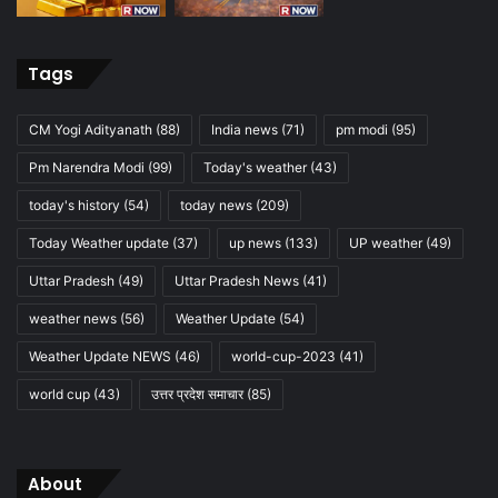
Tags
CM Yogi Adityanath
(88)
India news
(71)
pm modi
(95)
Pm Narendra Modi
(99)
Today's weather
(43)
today's history
(54)
today news
(209)
Today Weather update
(37)
up news
(133)
UP weather
(49)
Uttar Pradesh
(49)
Uttar Pradesh News
(41)
weather news
(56)
Weather Update
(54)
Weather Update NEWS
(46)
world-cup-2023
(41)
world cup
(43)
उत्तर प्रदेश समाचार
(85)
About