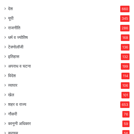
देश
660
यूपी
345
राजनीति
286
धर्म व ज्योतिष
168
टेक्नोलॉजी
136
इतिहास
132
अपराध व घटना
199
विदेश
114
व्यापार
106
खेल
101
शहर व राज्य
653
नौकरी
76
कानूनी अधिकार
59
क्राइम
56