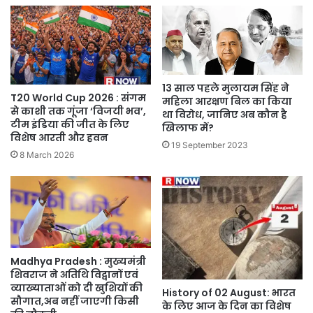
13 साल पहले मुलायम सिंह ने
T20 World Cup 2026 : संगम
महिला आरक्षण बिल का किया
से काशी तक गूंजा ‘विजयी भव’,
था विरोध, जानिए अब कौन है
टीम इंडिया की जीत के लिए
खिलाफ में?
विशेष आरती और हवन
19 September 2023
8 March 2026
Madhya Pradesh : मुख्यमंत्री
शिवराज ने अतिथि विद्वानों एवं
व्याख्याताओं को दी खुशियों की
History of 02 August: भारत
सौगात,अब नहीं जाएगी किसी
के लिए आज के दिन का विशेष