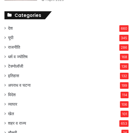
Categories
देश
660
यूपी
345
राजनीति
286
धर्म व ज्योतिष
168
टेक्नोलॉजी
136
इतिहास
132
अपराध व घटना
199
विदेश
114
व्यापार
106
खेल
101
शहर व राज्य
653
नौकरी
76