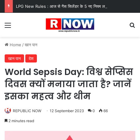
LPG New Rules : आज से गैस सिलेंडर के 5 नए नियम लागू! जानें किसका कटेगा कनेक्शन, कितने दिन बाद होगी बुकिंग?
Menu
Se
Home
/
खान पान
खान पान
देश
World Sepsis Day: विश्व सेप्सिस
दिवस क्यों मनाया जाता है? जानें
इसका महत्व और थीम
REPUBLIC NOW
12 September 2023
0
66
2 minutes read