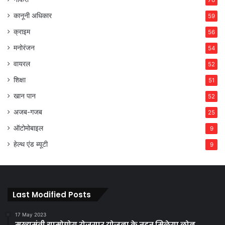
कानूनी अधिकार
59
क्राइम
56
मनोरंजन
54
वायरल
52
शिक्षा
51
खान पान
52
अजब-गजब
25
ऑटोमोबाइल
9
हेल्थ एंड ब्यूटी
9
Last Modified Posts
17 May 2023
मुख्यमंत्री ग्रामोद्योग रोजगार योजना के तहत मिलेगा लोन