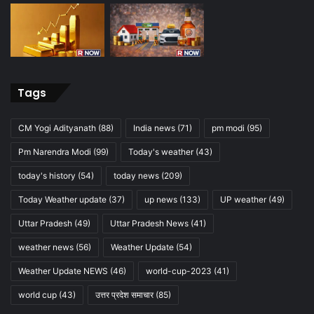
Tags
CM Yogi Adityanath
(88)
India news
(71)
pm modi
(95)
Pm Narendra Modi
(99)
Today's weather
(43)
today's history
(54)
today news
(209)
Today Weather update
(37)
up news
(133)
UP weather
(49)
Uttar Pradesh
(49)
Uttar Pradesh News
(41)
weather news
(56)
Weather Update
(54)
Weather Update NEWS
(46)
world-cup-2023
(41)
world cup
(43)
उत्तर प्रदेश समाचार
(85)