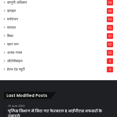
कानूनी अधिकार
59
क्राइम
56
मनोरंजन
54
वायरल
52
शिक्षा
51
खान पान
52
अजब-गजब
25
ऑटोमोबाइल
9
हेल्थ एंड ब्यूटी
9
Last Modified Posts
19 June 2023
पुलिस विभाग में किए गए फेरबदल 8 आईपीएस अफसरों के
तबादले