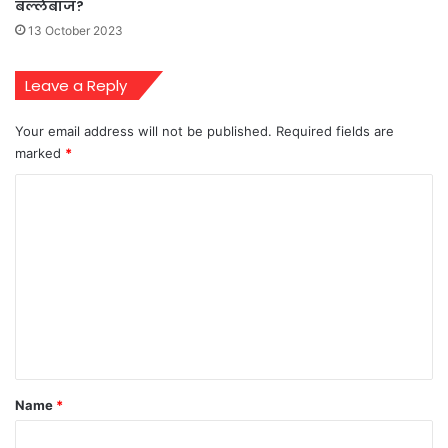
बल्लेबाज?
13 October 2023
Leave a Reply
Your email address will not be published.
Required fields are
marked
*
C
o
m
m
e
n
t
*
Name
*