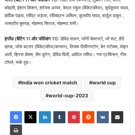
कोहली, ईशान किशन, श्रेयस अय्यर, केएल राहुल (विकेटकीपर), सूर्यकुमार यादव,
हार्दिक पंड्या, रवींद्र जड़ेजा, रविचंद्रन अश्विन, कुलदीप यादव, शार्दुल ठाकुर ,
जसप्रीत बुमराह, मोहम्मद सिराज, मोहम्मद शमी।
इंग्लैंड (बैटिंग 11 और फील्डिंग 11):
डेविड मालन, जॉनी बेयरस्टो, जो रूट, हैरी
ब्रुक, जोस बटलर (विकेटकीपर/कप्तान), लियाम लिविंगस्टोन, बेन स्टोक्स, मोइन
अली, क्रिस वोक्स, सैम कुरेन, डेविड विली, आदिल राशिद। गस एटकिंसन, रीस
टॉपले, मार्क वुड।
India won cricket match
world cup
world-cup-2023
LinkedIn
Tumblr
Pinterest
Reddit
VKontakte
Share via Email
Print