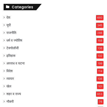
Categories
देश
660
यूपी
345
राजनीति
286
धर्म व ज्योतिष
168
टेक्नोलॉजी
136
इतिहास
132
अपराध व घटना
199
विदेश
114
व्यापार
106
खेल
101
शहर व राज्य
653
नौकरी
76