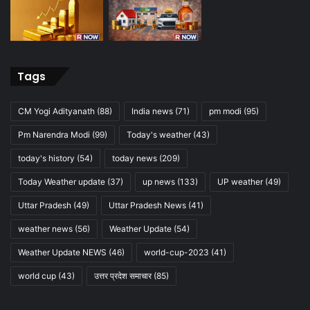
Tags
CM Yogi Adityanath
(88)
India news
(71)
pm modi
(95)
Pm Narendra Modi
(99)
Today's weather
(43)
today's history
(54)
today news
(209)
Today Weather update
(37)
up news
(133)
UP weather
(49)
Uttar Pradesh
(49)
Uttar Pradesh News
(41)
weather news
(56)
Weather Update
(54)
Weather Update NEWS
(46)
world-cup-2023
(41)
world cup
(43)
उत्तर प्रदेश समाचार
(85)