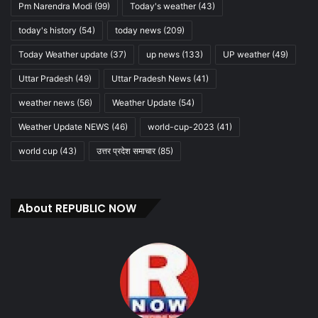
Pm Narendra Modi
(99)
Today's weather
(43)
today's history
(54)
today news
(209)
Today Weather update
(37)
up news
(133)
UP weather
(49)
Uttar Pradesh
(49)
Uttar Pradesh News
(41)
weather news
(56)
Weather Update
(54)
Weather Update NEWS
(46)
world-cup-2023
(41)
world cup
(43)
उत्तर प्रदेश समाचार
(85)
About REPUBLIC NOW