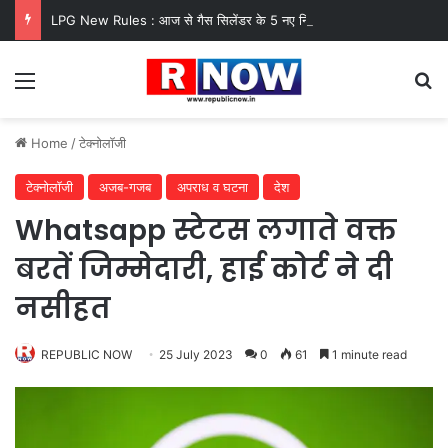
LPG New Rules : आज से गैस सिलेंडर के 5 नए नियम लागू! जानें किसका कटेगा कनेक्शन, कितने दिन बाद होगी बुकिंग?
Menu
Se
Home
/
टेक्नोलॉजी
टेक्नोलॉजी
अजब-गजब
अपराध व घटना
देश
Whatsapp स्टेटस लगाते वक्त
बरतें जिम्मेदारी, हाई कोर्ट ने दी
नसीहत
REPUBLIC NOW
25 July 2023
0
61
1 minute read