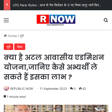
LPG New Rules : आज से गैस सिलेंडर के 5 नए नियम लागू! जानें किसका कटेगा कनेक्शन, कितने दिन बाद होगी बुकिंग?
Menu
Se
Home
/
यूपी
यूपी
शिक्षा
क्या है अटल आवासीय एडमिशन
योजना,जानिए कैसे अभ्यर्थी ले
सकते हैं इसका लाभ ?
REPUBLIC NOW
11 September 2023
0
62
1 minute read