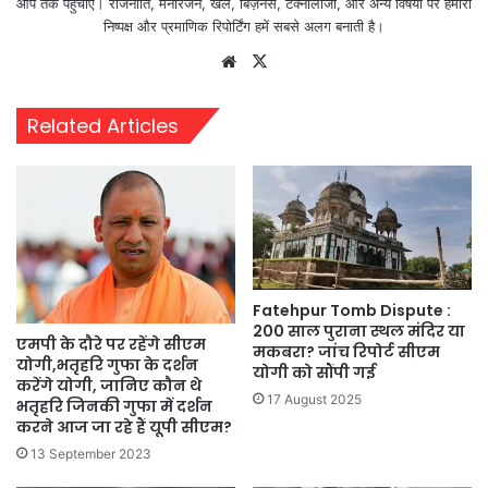
आप तक पहुँचाएँ। राजनीति, मनोरंजन, खेल, बिज़नेस, टेक्नोलॉजी, और अन्य विषयों पर हमारी
निष्पक्ष और प्रमाणिक रिपोर्टिंग हमें सबसे अलग बनाती है।
Website
X
Related Articles
Fatehpur Tomb Dispute :
200 साल पुराना स्थल मंदिर या
एमपी के दौरे पर रहेंगे सीएम
मकबरा? जांच रिपोर्ट सीएम
योगी,भतृहरि गुफा के दर्शन
योगी को सौंपी गई
करेंगे योगी, जानिए कौन थे
17 August 2025
भतृहरि जिनकी गुफा में दर्शन
करने आज जा रहे हैं यूपी सीएम?
13 September 2023