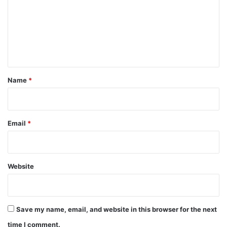
m
m
e
n
t
*
Name
*
Email
*
Website
Save my name, email, and website in this browser for the next
time I comment.