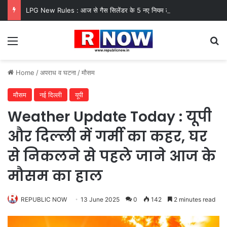
LPG New Rules : आज से गैस सिलेंडर के 5 नए नियम लागू! जानें किसका कटेगा कनेक्शन, कितने दिन बाद होगी बुकिंग?
Menu
Se
Home
/
अपराध व घटना
/
मौसम
मौसम
नई दिल्ली
यूपी
Weather Update Today : यूपी
और दिल्ली में गर्मी का कहर, घर
से निकलने से पहले जाने आज के
मौसम का हाल
REPUBLIC NOW
13 June 2025
0
142
2 minutes read