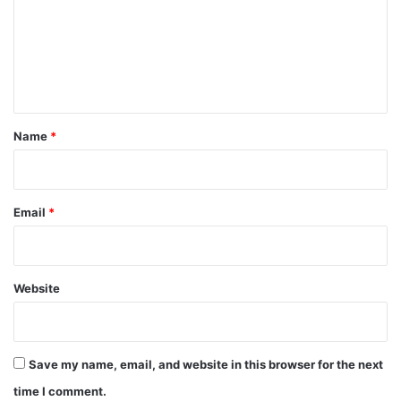
m
e
n
t
*
Name
*
Email
*
Website
Save my name, email, and website in this browser for the next
time I comment.