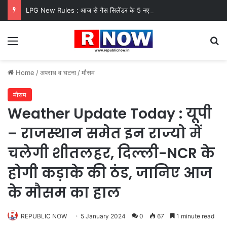
LPG New Rules : आज से गैस सिलेंडर के 5 नए नियम लागू! जानें किसका कटेगा कनेक्शन, कितने दिन बाद होगी बुकिंग?
Menu
Se
Home
/
अपराध व घटना
/
मौसम
मौसम
Weather Update Today : यूपी
– राजस्‍थान समेत इन राज्यो में
चलेगी शीतलहर, दिल्‍ली-NCR के
होगी कड़ाके की ठंड, जानिए आज
के मौसम का हाल
REPUBLIC NOW
5 January 2024
0
67
1 minute read