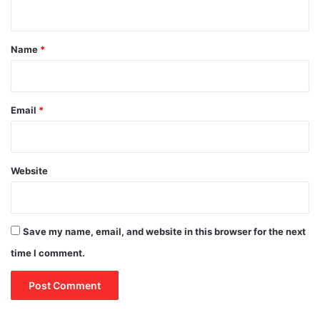
n
t
*
Name
*
Email
*
Website
Save my name, email, and website in this browser for the next
time I comment.