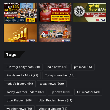
Tags
CM Yogi Adityanath
(88)
India news
(71)
pm modi
(95)
Pm Narendra Modi
(99)
Today's weather
(43)
today's history
(54)
today news
(209)
Today Weather update
(37)
up news
(133)
UP weather
(49)
Uttar Pradesh
(49)
Uttar Pradesh News
(41)
weather news
(56)
Weather Update
(54)