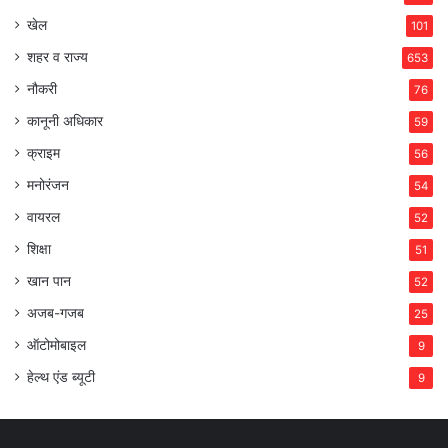
खेल
101
शहर व राज्य
653
नौकरी
76
कानूनी अधिकार
59
क्राइम
56
मनोरंजन
54
वायरल
52
शिक्षा
51
खान पान
52
अजब-गजब
25
ऑटोमोबाइल
9
हेल्थ एंड ब्यूटी
9