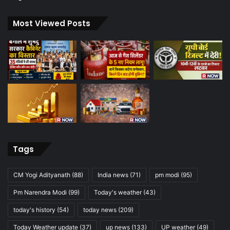
Most Viewed Posts
Tags
CM Yogi Adityanath
(88)
India news
(71)
pm modi
(95)
Pm Narendra Modi
(99)
Today's weather
(43)
today's history
(54)
today news
(209)
Today Weather update
(37)
up news
(133)
UP weather
(49)