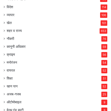
विदेश
114
व्यापार
106
खेल
101
शहर व राज्य
653
नौकरी
76
कानूनी अधिकार
59
क्राइम
56
मनोरंजन
54
वायरल
52
शिक्षा
51
खान पान
52
अजब-गजब
25
ऑटोमोबाइल
9
हेल्थ एंड ब्यूटी
9