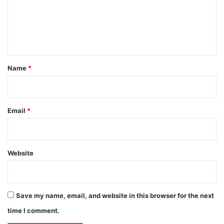
m
e
n
t
*
Name
*
Email
*
Website
Save my name, email, and website in this browser for the next
time I comment.