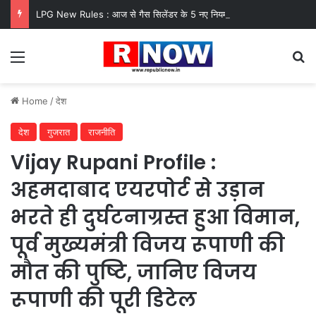
LPG New Rules : आज से गैस सिलेंडर के 5 नए नियम लागू! जानें किसका कटेगा कनेक्शन, कितने दिन बाद होगी बुकिंग?
Menu
Se
Home
/
देश
देश
गुजरात
राजनीति
Vijay Rupani Profile :
अहमदाबाद एयरपोर्ट से उड़ान
भरते ही दुर्घटनाग्रस्त हुआ विमान,
पूर्व मुख्यमंत्री विजय रूपाणी की
मौत की पुष्टि, जानिए विजय
रूपाणी की पूरी डिटेल