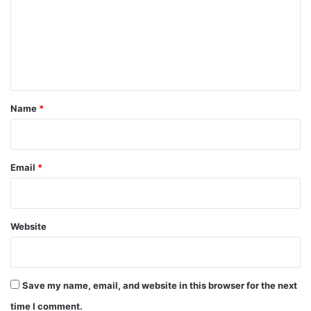
m
m
e
n
t
*
Name
*
Email
*
Website
Save my name, email, and website in this browser for the next
time I comment.