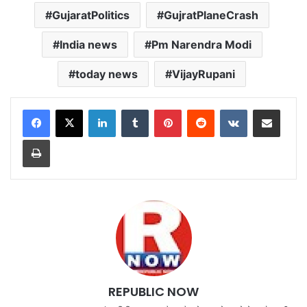
GujaratPolitics
GujratPlaneCrash
India news
Pm Narendra Modi
today news
VijayRupani
LinkedIn
Tumblr
Pinterest
Reddit
VKontakte
Share via Email
Print
REPUBLIC NOW