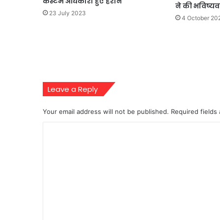
कस्टम अधिकारी हुए हैरान
ने की भविष्‍य
23 July 2023
4 October 20
Leave a Reply
Your email address will not be published.
Required fields
C
o
m
m
e
n
t