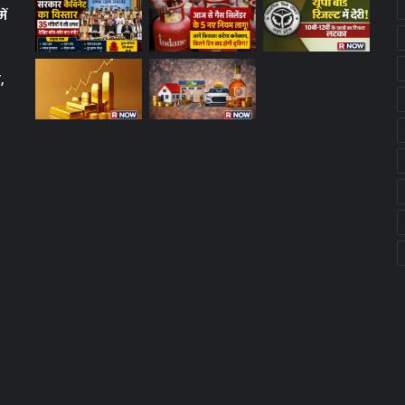
ें
क
,