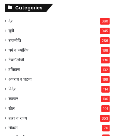
Categories
देश
660
यूपी
345
राजनीति
286
धर्म व ज्योतिष
168
टेक्नोलॉजी
136
इतिहास
132
अपराध व घटना
199
विदेश
114
व्यापार
106
खेल
101
शहर व राज्य
653
नौकरी
76