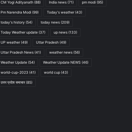
CM Yogi Adityanath
(88)
India news
(71)
pm modi
(95)
Pm Narendra Modi
(99)
Today's weather
(43)
today's history
(54)
today news
(209)
Today Weather update
(37)
up news
(133)
UP weather
(49)
Uttar Pradesh
(49)
Uttar Pradesh News
(41)
weather news
(56)
Weather Update
(54)
Weather Update NEWS
(46)
world-cup-2023
(41)
world cup
(43)
उत्तर प्रदेश समाचार
(85)