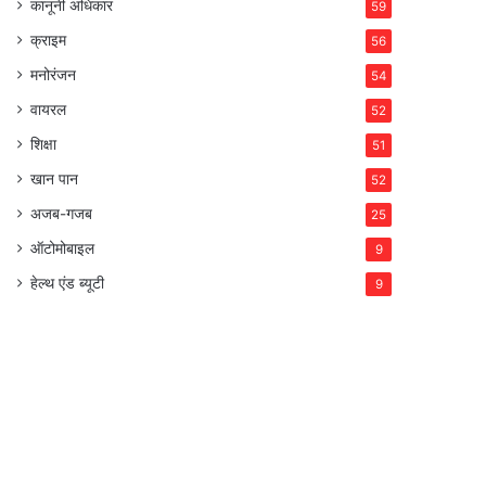
कानूनी अधिकार
59
क्राइम
56
मनोरंजन
54
वायरल
52
शिक्षा
51
खान पान
52
अजब-गजब
25
ऑटोमोबाइल
9
हेल्थ एंड ब्यूटी
9