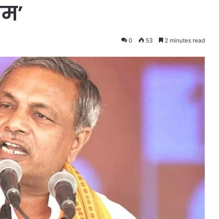
ाम’
0
53
2 minutes read