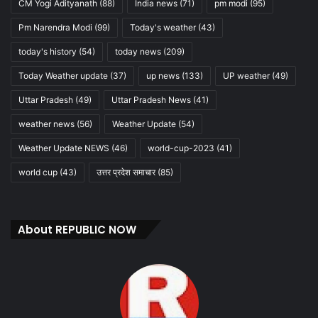
CM Yogi Adityanath
(88)
India news
(71)
pm modi
(95)
Pm Narendra Modi
(99)
Today's weather
(43)
today's history
(54)
today news
(209)
Today Weather update
(37)
up news
(133)
UP weather
(49)
Uttar Pradesh
(49)
Uttar Pradesh News
(41)
weather news
(56)
Weather Update
(54)
Weather Update NEWS
(46)
world-cup-2023
(41)
world cup
(43)
उत्तर प्रदेश समाचार
(85)
About REPUBLIC NOW