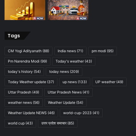
Tags
CM Yogi Adityanath
(88)
India news
(71)
pm modi
(95)
Pm Narendra Modi
(99)
Today's weather
(43)
today's history
(54)
today news
(209)
Today Weather update
(37)
up news
(133)
UP weather
(49)
Uttar Pradesh
(49)
Uttar Pradesh News
(41)
weather news
(56)
Weather Update
(54)
Weather Update NEWS
(46)
world-cup-2023
(41)
world cup
(43)
उत्तर प्रदेश समाचार
(85)