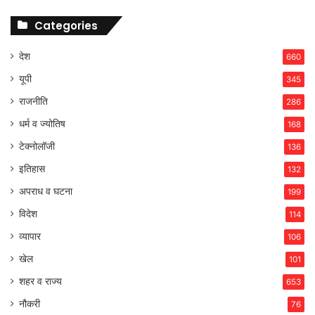
Categories
देश
660
यूपी
345
राजनीति
286
धर्म व ज्योतिष
168
टेक्नोलॉजी
136
इतिहास
132
अपराध व घटना
199
विदेश
114
व्यापार
106
खेल
101
शहर व राज्य
653
नौकरी
76