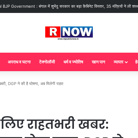
 : आज से गैस सिलेंडर के 5 नए नियम लागू! जानें किसका कटेगा कनेक्शन, कितने दिन बाद हो
अपराध व घटना
टेक्नोलॉजी
धर्म व ज्योतिष
खान पान
व्यापार
हे
शखबरी, DGP ने की है घोषणा, अब मिलेगी राहत
े लिए राहतभरी खबर: