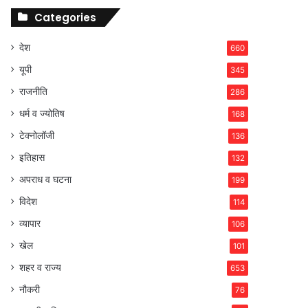
Categories
देश
660
यूपी
345
राजनीति
286
धर्म व ज्योतिष
168
टेक्नोलॉजी
136
इतिहास
132
अपराध व घटना
199
विदेश
114
व्यापार
106
खेल
101
शहर व राज्य
653
नौकरी
76