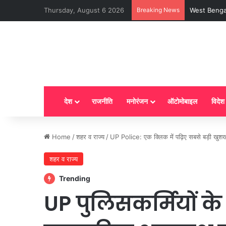
Thursday, August 6 2026
Breaking News
LPG New Rules
देश
राजनीति
मनोरंजन
ऑटोमोबाइल
विदेश
Home
/
शहर व राज्य
/
UP Police: एक क्लिक में पढ़िए सबसे बड़ी खु
शहर व राज्य
Trending
UP पुलिसकर्मियों क