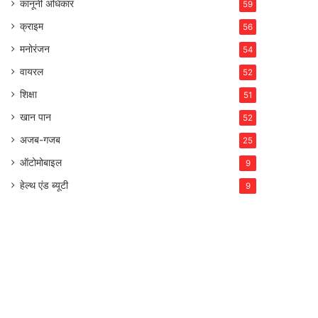
कानूनी अधिकार
59
क्राइम
56
मनोरंजन
54
वायरल
52
शिक्षा
51
खान पान
52
अजब-गजब
25
ऑटोमोबाइल
9
हेल्थ एंड ब्यूटी
9