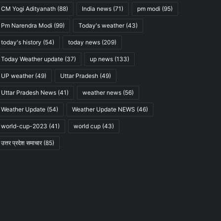
CM Yogi Adityanath
(88)
India news
(71)
pm modi
(95)
Pm Narendra Modi
(99)
Today's weather
(43)
today's history
(54)
today news
(209)
Today Weather update
(37)
up news
(133)
UP weather
(49)
Uttar Pradesh
(49)
Uttar Pradesh News
(41)
weather news
(56)
Weather Update
(54)
Weather Update NEWS
(46)
world-cup-2023
(41)
world cup
(43)
उत्तर प्रदेश समाचार
(85)