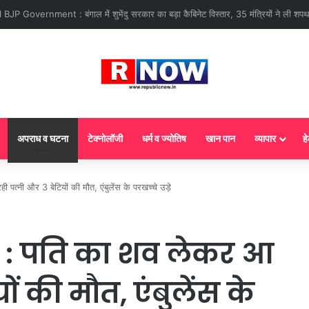
 : आज से गैस सिलेंडर के 5 नए नियम लागू! जानें किसका कटेगा कनेक्शन, कितने दिन बाद होग
अपराध व घटना
टेक्नोलॉजी
धर्म व ज्योतिष
खान पान
व्यापार
हे
पत्नी और 3 बेटियों की मौत, एंबुलेंस के परखच्चे उड़े
सा : पति का शव लेकर आ
ों की मौत, एंबुलेंस के