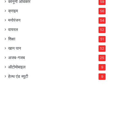
कानूनी अधिकार
59
क्राइम
56
मनोरंजन
54
वायरल
52
शिक्षा
51
खान पान
52
अजब-गजब
25
ऑटोमोबाइल
9
हेल्थ एंड ब्यूटी
9