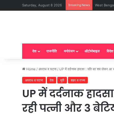
Saturday, August 8 2026
Breaking News
LPG New Rules
देश
राजनीति
मनोरंजन
ऑटोमोबाइल
विदेश
Home
/
अपराध व घटना
/
UP में दर्दनाक हादसा : पति का शव लेकर आ रही 
अपराध व घटना
देश
यूपी
शहर व राज्य
UP में दर्दनाक हाद
रही पत्नी और 3 बेटिय