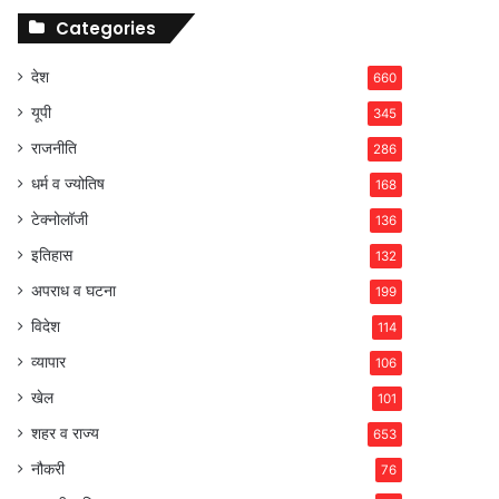
Categories
देश
660
यूपी
345
राजनीति
286
धर्म व ज्योतिष
168
टेक्नोलॉजी
136
इतिहास
132
अपराध व घटना
199
विदेश
114
व्यापार
106
खेल
101
शहर व राज्य
653
नौकरी
76