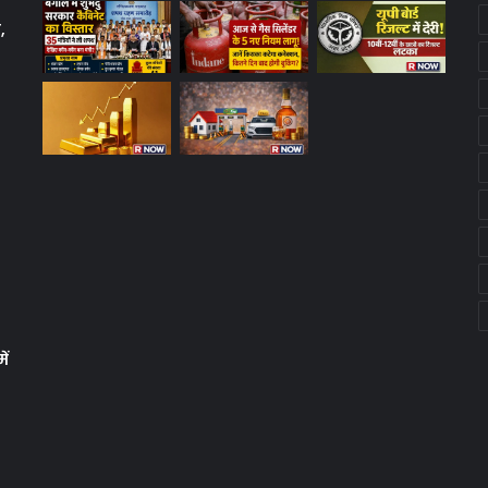
,
ें
क