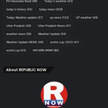
Pm Narendra Modi
(99)
Today's weather
(43)
today's history
(54)
today news
(209)
Today Weather update
(37)
up news
(133)
UP weather
(49)
Uttar Pradesh
(49)
Uttar Pradesh News
(41)
weather news
(56)
Weather Update
(54)
Weather Update NEWS
(46)
world-cup-2023
(41)
world cup
(43)
उत्तर प्रदेश समाचार
(85)
About REPUBLIC NOW