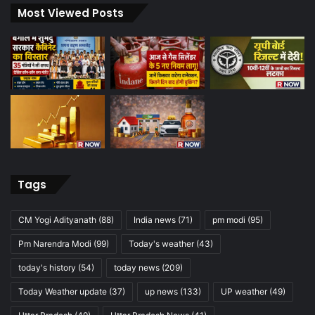
Most Viewed Posts
Tags
CM Yogi Adityanath
(88)
India news
(71)
pm modi
(95)
Pm Narendra Modi
(99)
Today's weather
(43)
today's history
(54)
today news
(209)
Today Weather update
(37)
up news
(133)
UP weather
(49)