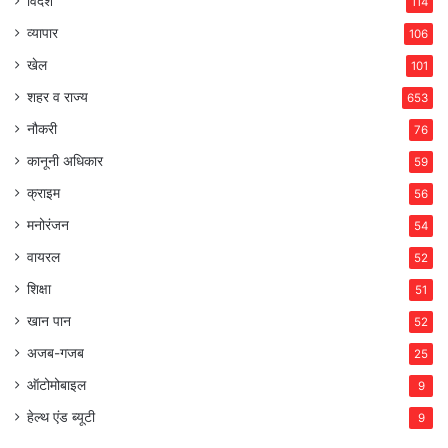
विदेश
114
व्यापार
106
खेल
101
शहर व राज्य
653
नौकरी
76
कानूनी अधिकार
59
क्राइम
56
मनोरंजन
54
वायरल
52
शिक्षा
51
खान पान
52
अजब-गजब
25
ऑटोमोबाइल
9
हेल्थ एंड ब्यूटी
9