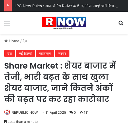
LPG New Rules : आज से गैस सिलेंडर के 5 नए नियम लागू! जानें किसका कटेगा कनेक्शन, कितने दिन बाद होगी बुकिंग?
Menu
Se
Home
/
देश
देश
नई दिल्ली
महाराष्ट्र
व्यापार
Share Market : शेयर बाजार में
तेजी, भारी बढ़त के साथ खुला
शेयर बाजार, जाने कितने अंकों
की बढ़त पर कर रहा कारोबार
REPUBLIC NOW
11 April 2025
0
111
Less than a minute