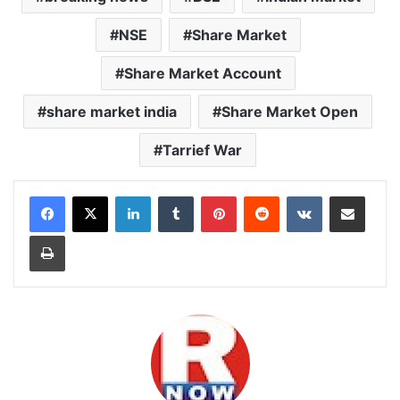
NSE
Share Market
Share Market Account
share market india
Share Market Open
Tarrief War
LinkedIn
Tumblr
Pinterest
Reddit
VKontakte
Share via Email
Print