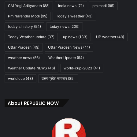
CM Yogi Adityanath
(88)
India news
(71)
pm modi
(95)
Pm Narendra Modi
(99)
Today's weather
(43)
today's history
(54)
today news
(209)
Today Weather update
(37)
up news
(133)
UP weather
(49)
Uttar Pradesh
(49)
Uttar Pradesh News
(41)
weather news
(56)
Weather Update
(54)
Weather Update NEWS
(46)
world-cup-2023
(41)
world cup
(43)
उत्तर प्रदेश समाचार
(85)
About REPUBLIC NOW