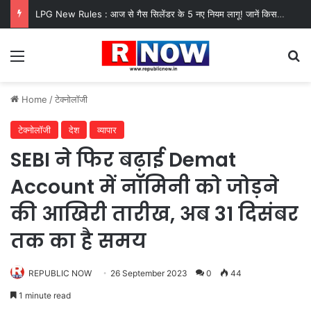
LPG New Rules : आज से गैस सिलेंडर के 5 नए नियम लागू! जानें किसका कटेगा कनेक्शन, कितने दिन बाद होगी बुकिंग?
Menu
Se
Home
/
टेक्नोलॉजी
टेक्नोलॉजी
देश
व्यापार
SEBI ने फिर बढ़ाई Demat
Account में नॉमिनी को जोड़ने
की आखिरी तारीख, अब 31 दिसंबर
तक का है समय
REPUBLIC NOW
26 September 2023
0
44
1 minute read