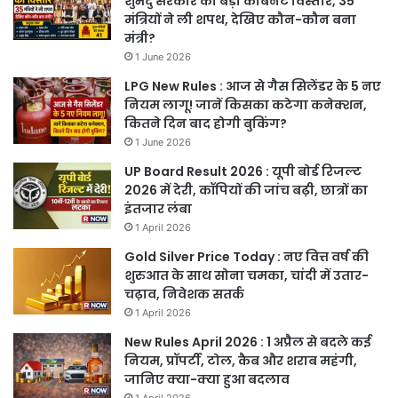
शुभेंदु सरकार का बड़ा कैबिनेट विस्तार, 35
मंत्रियों ने ली शपथ, देखिए कौन-कौन बना
मंत्री?
1 June 2026
LPG New Rules : आज से गैस सिलेंडर के 5 नए
नियम लागू! जानें किसका कटेगा कनेक्शन,
कितने दिन बाद होगी बुकिंग?
1 June 2026
UP Board Result 2026 : यूपी बोर्ड रिजल्ट
2026 में देरी, कॉपियों की जांच बढ़ी, छात्रों का
इंतजार लंबा
1 April 2026
Gold Silver Price Today : नए वित्त वर्ष की
शुरुआत के साथ सोना चमका, चांदी में उतार-
चढ़ाव, निवेशक सतर्क
1 April 2026
New Rules April 2026 : 1 अप्रैल से बदले कई
नियम, प्रॉपर्टी, टोल, कैब और शराब महंगी,
जानिए क्या-क्या हुआ बदलाव