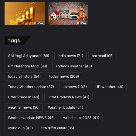
Tags
CM Yogi Adityanath
(88)
India news
(71)
pm modi
(95)
Pm Narendra Modi
(99)
Today's weather
(43)
today's history
(54)
today news
(209)
Today Weather update
(37)
up news
(133)
UP weather
(49)
Uttar Pradesh
(49)
Uttar Pradesh News
(41)
weather news
(56)
Weather Update
(54)
Weather Update NEWS
(46)
world-cup-2023
(41)
world cup
(43)
उत्तर प्रदेश समाचार
(85)