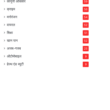
कानूनी अधिकार
59
क्राइम
56
मनोरंजन
54
वायरल
52
शिक्षा
51
खान पान
52
अजब-गजब
25
ऑटोमोबाइल
9
हेल्थ एंड ब्यूटी
9