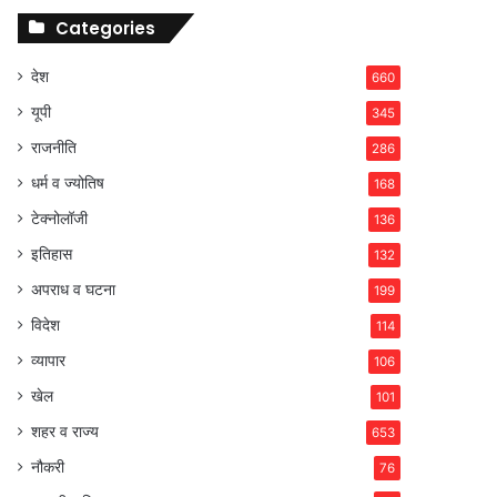
Categories
देश
660
यूपी
345
राजनीति
286
धर्म व ज्योतिष
168
टेक्नोलॉजी
136
इतिहास
132
अपराध व घटना
199
विदेश
114
व्यापार
106
खेल
101
शहर व राज्य
653
नौकरी
76