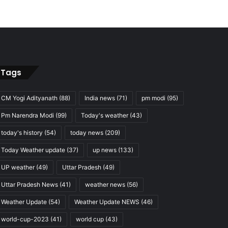
Tags
CM Yogi Adityanath
(88)
India news
(71)
pm modi
(95)
Pm Narendra Modi
(99)
Today's weather
(43)
today's history
(54)
today news
(209)
Today Weather update
(37)
up news
(133)
UP weather
(49)
Uttar Pradesh
(49)
Uttar Pradesh News
(41)
weather news
(56)
Weather Update
(54)
Weather Update NEWS
(46)
world-cup-2023
(41)
world cup
(43)