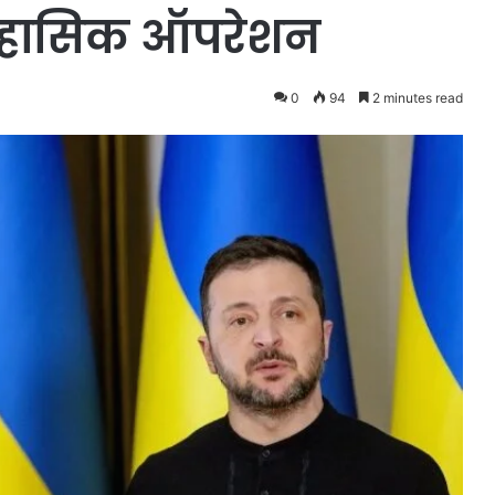
िहासिक ऑपरेशन
0
94
2 minutes read