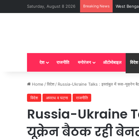
Saturday, August 8 2026
Breaking News
LPG New Rules
देश
राजनीति
मनोरंजन
ऑटोमोबाइल
विदेश
Home
/
विदेश
/
Russia-Ukraine Talks : इस्तांबुल में रूस-यूक्रेन बै
विदेश
अपराध व घटना
राजनीति
Russia-Ukraine Talk
यूक्रेन बैठक रही बेनती