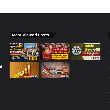
Most Viewed Posts
ें
क