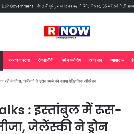
 : आज से गैस सिलेंडर के 5 नए नियम लागू! जानें किसका कटेगा कनेक्शन, कितने दिन बाद होग
अपराध व घटना
टेक्नोलॉजी
धर्म व ज्योतिष
खान पान
व्यापार
हे
ठक रही बेनतीजा, जेलेंस्की ने ड्रोन हमले को बताया ऐतिहासिक ऑपरेशन
s : इस्तांबुल में रूस-
जा, जेलेंस्की ने ड्रोन