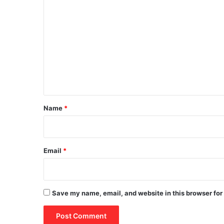
C
o
m
m
e
n
t
*
Name
*
Email
*
Save my name, email, and website in this browser for