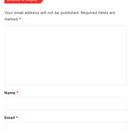
Your email address will not be published.
Required fields are
marked
*
C
o
m
m
e
n
t
*
Name
*
Email
*