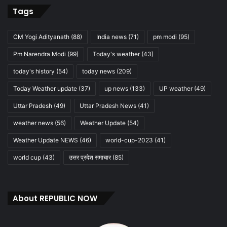
Tags
CM Yogi Adityanath
(88)
India news
(71)
pm modi
(95)
Pm Narendra Modi
(99)
Today's weather
(43)
today's history
(54)
today news
(209)
Today Weather update
(37)
up news
(133)
UP weather
(49)
Uttar Pradesh
(49)
Uttar Pradesh News
(41)
weather news
(56)
Weather Update
(54)
Weather Update NEWS
(46)
world-cup-2023
(41)
world cup
(43)
उत्तर प्रदेश समाचार
(85)
About REPUBLIC NOW