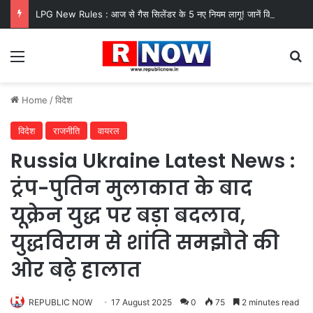
LPG New Rules : आज से गैस सिलेंडर के 5 नए नियम लागू! जानें किसका कटेगा कनेक्शन, कितने दिन बाद होगी बुकिंग?
Menu
Se
Home
/
विदेश
विदेश
राजनीति
वायरल
Russia Ukraine Latest News :
ट्रंप-पुतिन मुलाकात के बाद
यूक्रेन युद्ध पर बड़ा बदलाव,
युद्धविराम से शांति समझौते की
ओर बढ़े हालात
REPUBLIC NOW
17 August 2025
0
75
2 minutes read