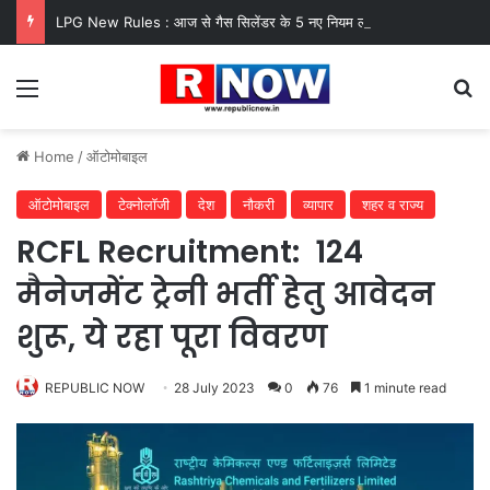
LPG New Rules : आज से गैस सिलेंडर के 5 नए नियम लागू! जानें किसका कटेगा कनेक्शन, कितने दिन बाद होगी बुकिंग?
Menu
Se
Home
/
ऑटोमोबाइल
ऑटोमोबाइल
टेक्नोलॉजी
देश
नौकरी
व्यापार
शहर व राज्य
RCFL Recruitment: 124
मैनेजमेंट ट्रेनी भर्ती हेतु आवेदन
शुरू, ये रहा पूरा विवरण
REPUBLIC NOW
28 July 2023
0
76
1 minute read