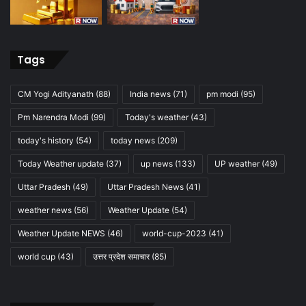
Tags
CM Yogi Adityanath
(88)
India news
(71)
pm modi
(95)
Pm Narendra Modi
(99)
Today's weather
(43)
today's history
(54)
today news
(209)
Today Weather update
(37)
up news
(133)
UP weather
(49)
Uttar Pradesh
(49)
Uttar Pradesh News
(41)
weather news
(56)
Weather Update
(54)
Weather Update NEWS
(46)
world-cup-2023
(41)
world cup
(43)
उत्तर प्रदेश समाचार
(85)