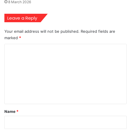
8 March 2026
Leave a Reply
Your email address will not be published.
Required fields are
marked
*
C
o
m
m
e
n
t
*
Name
*