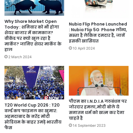
Why Share Market Open
Nubia Flip Phone Launched
Today : शनिवार को भी होगा
: Nubia Flip 5G Phone लॉन्च,
शेयर बाजार में कामकाज?
सस्ता है लेकिन दमदार है, जानें
वीकेंड पर क्यो खुल रहा है
इसकी खासियत
मार्केट? जानिए शेयर मार्केट के
10 April 2024
हाल
2 March 2024
पीएम का I.N.D.I.A गठबंधन पर
T20 World Cup 2026 : T20
जोरदार हमला,मोदी बोले ये
वर्ल्ड कप फाइनल का खुमार:
सनातन धर्म को खत्म कर देना
अहमदाबाद के नरेंद्र मोदी
चाहते है
स्टेडियम के बाहर उमड़े भारतीय
14 September 2023
फैंस