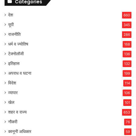
Categories
देश
660
यूपी
345
राजनीति
286
धर्म व ज्योतिष
168
टेक्नोलॉजी
136
इतिहास
132
अपराध व घटना
199
विदेश
114
व्यापार
106
खेल
101
शहर व राज्य
653
नौकरी
76
कानूनी अधिकार
59