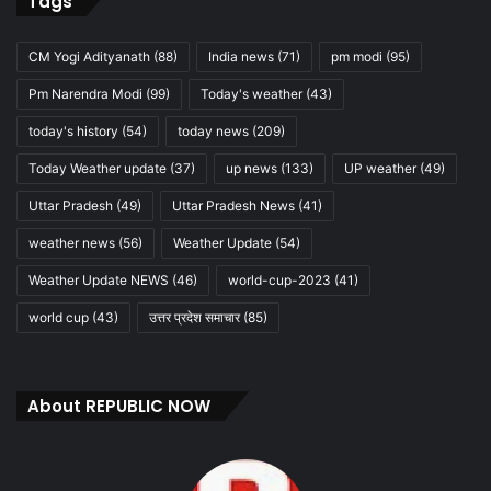
Tags
CM Yogi Adityanath
(88)
India news
(71)
pm modi
(95)
Pm Narendra Modi
(99)
Today's weather
(43)
today's history
(54)
today news
(209)
Today Weather update
(37)
up news
(133)
UP weather
(49)
Uttar Pradesh
(49)
Uttar Pradesh News
(41)
weather news
(56)
Weather Update
(54)
Weather Update NEWS
(46)
world-cup-2023
(41)
world cup
(43)
उत्तर प्रदेश समाचार
(85)
About REPUBLIC NOW