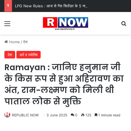
LPG New Rules : आज से गैस सिलेंडर के 5 नए नियम लागू! जानें किसका कटेगा कनेक्शन, कितने दिन बाद होगी बुकिंग?
Menu
Se
Home
/
देश
देश
धर्म व ज्योतिष
Ramayan : जानिए हनुमान जी
के किस रूप से हुआ अहिरावण का
अंत, राम-लक्ष्मण को मिली थी
पाताल लोक से मुक्ति
REPUBLIC NOW
3 June 2025
0
125
1 minute read