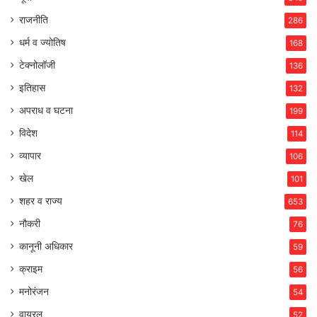
राजनीति
286
धर्म व ज्योतिष
168
टेक्नोलॉजी
136
इतिहास
132
अपराध व घटना
199
विदेश
114
व्यापार
106
खेल
101
शहर व राज्य
653
नौकरी
76
कानूनी अधिकार
59
क्राइम
56
मनोरंजन
54
वायरल
52