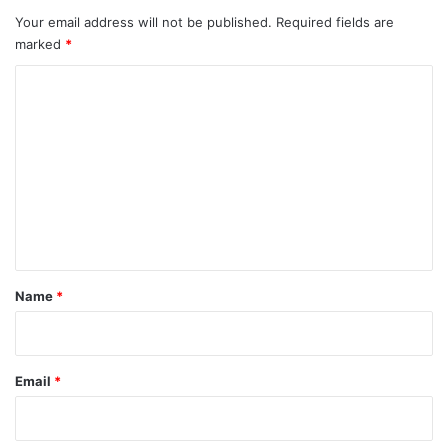
Your email address will not be published.
Required fields are
marked
*
C
o
m
m
e
n
t
*
Name
*
Email
*