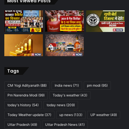
Most Viewed Posts
Tags
CM Yogi Adityanath
(88)
India news
(71)
pm modi
(95)
Pm Narendra Modi
(99)
Today's weather
(43)
today's history
(54)
today news
(209)
Today Weather update
(37)
up news
(133)
UP weather
(49)
Uttar Pradesh
(49)
Uttar Pradesh News
(41)