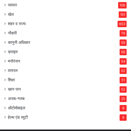
व्यापार
106
खेल
101
शहर व राज्य
653
नौकरी
76
कानूनी अधिकार
59
क्राइम
56
मनोरंजन
54
वायरल
52
शिक्षा
51
खान पान
52
अजब-गजब
25
ऑटोमोबाइल
9
हेल्थ एंड ब्यूटी
9