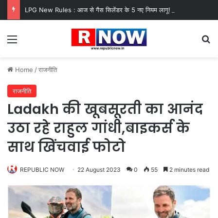
LPG New Rules : आज से गैस सिलेंडर के 5 नए नियम लागू! जानें किसका कटेगा कनेक्शन, कितने दिन बाद होगी बुकिंग?
Menu
Se
Home
/
राजनीति
राजनीति
Ladakh की खूबसूरती का आनंद
उठा रहे राहुल गांधी,बाइकर्स के
साथ खिंचवाई फोटो
REPUBLIC NOW
22 August 2023
0
55
2 minutes read