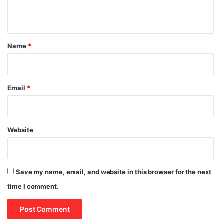
n
t
*
Name
*
Email
*
Website
Save my name, email, and website in this browser for the next
time I comment.