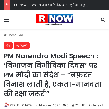
LPG New Rules : आज से गैस सिलेंडर के 5 नए नियम लागू! जानें किसका कटेगा कनेक्शन, कितने दिन बाद होगी बुकिंग?
Menu
Se
Home
/
देश
देश
नई दिल्ली
PM Narendra Modi Speech :
‘विभाजन विभीषिका दिवस’ पर
PM मोदी का संदेश – “नफ़रत
विनाश लाती है, एकता-मानवता
की रक्षा जरूरी”
REPUBLIC NOW
14 August 2025
0
72
1 minute read