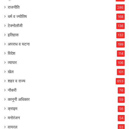
राजनीति
286
धर्म व ज्योतिष
168
टेक्नोलॉजी
136
इतिहास
132
अपराध व घटना
199
विदेश
114
व्यापार
106
खेल
101
शहर व राज्य
653
नौकरी
76
कानूनी अधिकार
59
क्राइम
56
मनोरंजन
54
वायरल
52