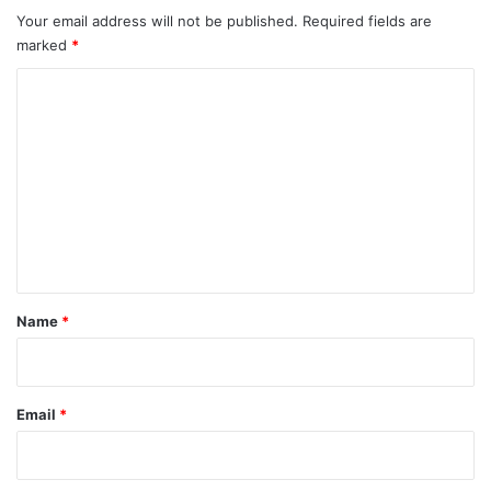
Your email address will not be published.
Required fields are
marked
*
C
o
m
m
e
n
t
*
Name
*
Email
*