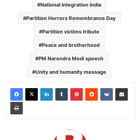
National integration India
Partition Horrors Remembrance Day
Partition victims tribute
Peace and brotherhood
PM Narendra Modi speech
Unity and humanity message
LinkedIn
Tumblr
Pinterest
Reddit
VKontakte
Share via Email
Print