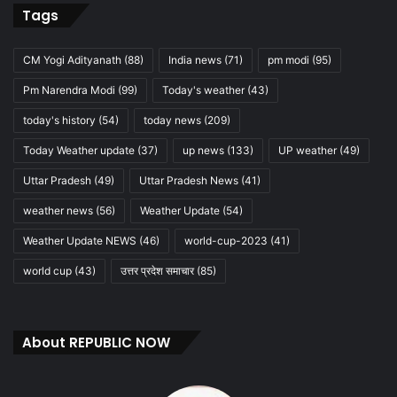
Tags
CM Yogi Adityanath
(88)
India news
(71)
pm modi
(95)
Pm Narendra Modi
(99)
Today's weather
(43)
today's history
(54)
today news
(209)
Today Weather update
(37)
up news
(133)
UP weather
(49)
Uttar Pradesh
(49)
Uttar Pradesh News
(41)
weather news
(56)
Weather Update
(54)
Weather Update NEWS
(46)
world-cup-2023
(41)
world cup
(43)
उत्तर प्रदेश समाचार
(85)
About REPUBLIC NOW