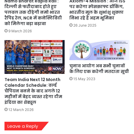
Namo Bharat Rapid Rail :
Axiom-4 Mission : आज ISS
दिल्ली से फरीदाबाद होते हुए
पर करेगा स्पेसक्राफ्ट डॉकिंग,
पलवल तक दौड़ेगी नमो भारत
भारतीय मूल के शुभांशु शुक्ला
रैपिड रेल, NCR में कनेक्टिविटी
निभा रहे हैं अहम भूमिका
को मिलेगा बड़ा बढ़ावा
26 June 2025
9 March 2026
चुनाव आयोग अब सभी चुनावों
के लिए एक करेगी मतदाता सूची
15 May 2023
Team India Next 12 Month
Calendar Schedule: वर्ल्ड
चैंपियन बनने के बाद अगले 12
महीनों में बेहद व्यस्त रहेगा टीम
इंडिया का शेड्यूल
12 March 2026
Leave a Reply