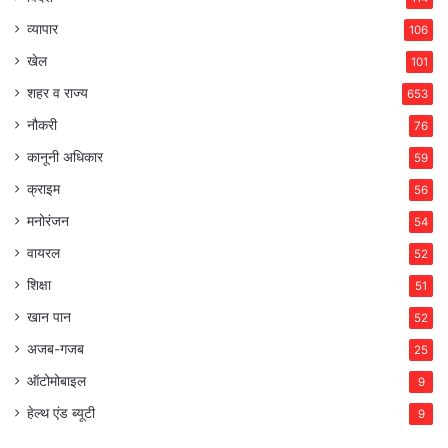
व्यापार
106
खेल
101
शहर व राज्य
653
नौकरी
76
कानूनी अधिकार
59
क्राइम
56
मनोरंजन
54
वायरल
52
शिक्षा
51
खान पान
52
अजब-गजब
25
ऑटोमोबाइल
9
हेल्थ एंड ब्यूटी
9