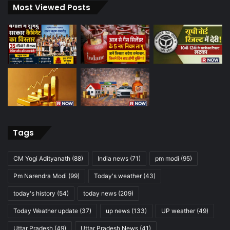
Most Viewed Posts
Tags
CM Yogi Adityanath
(88)
India news
(71)
pm modi
(95)
Pm Narendra Modi
(99)
Today's weather
(43)
today's history
(54)
today news
(209)
Today Weather update
(37)
up news
(133)
UP weather
(49)
Uttar Pradesh
(49)
Uttar Pradesh News
(41)