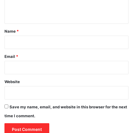
e
n
t
*
Name
*
Email
*
Website
Save my name, email, and website in this browser for the next
time I comment.